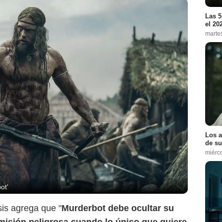
Las 5
el 20
marte
Los a
de su
miérc
ot'
sis agrega que "
Murderbot debe ocultar su