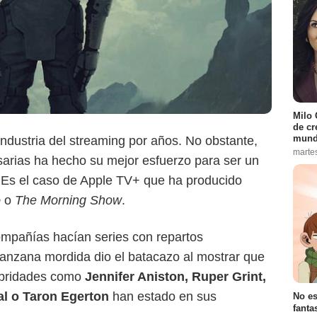
New Scientist
Milo 
de cr
mund
 industria del streaming por años. No obstante,
marte
arias ha hecho su mejor esfuerzo para ser un
 Es el caso de Apple TV+ que ha producido
o
o
The Morning Show
.
mpañías hacían series con repartos
nzana mordida dio el batacazo al mostrar que
ebridades como
Jennifer Aniston, Ruper Grint,
l o Taron Egerton
han estado en sus
No es
fanta