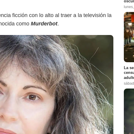
oscur
lunes
cia ficción con lo alto al traer a la televisión la
conocida como
Murderbot
.
La se
censu
adul
sábad