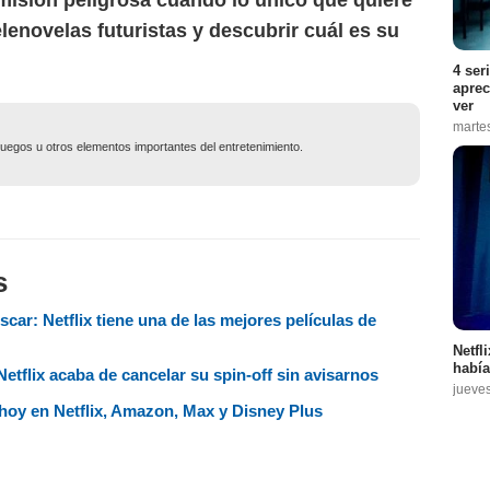
 misión peligrosa cuando lo único que quiere
elenovelas futuristas y descubrir cuál es su
4 ser
aprec
ver
marte
ojuegos u otros elementos importantes del entretenimiento.
s
scar: Netflix tiene una de las mejores películas de
Netfl
había
etflix acaba de cancelar su spin-off sin avisarnos
jueve
r hoy en Netflix, Amazon, Max y Disney Plus