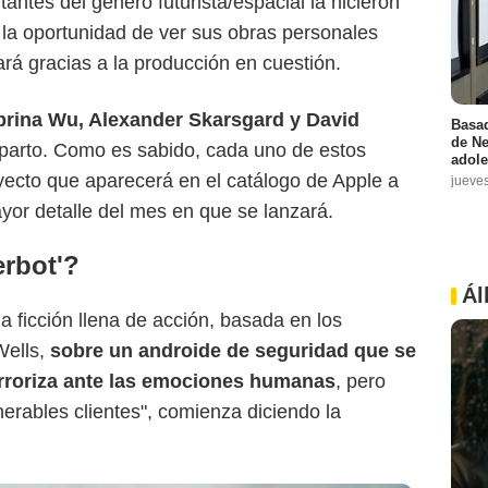
antes del género futurista/espacial la hicieron
 la oportunidad de ver sus obras personales
iará gracias a la producción en cuestión.
Universal Studios
brina Wu, Alexander Skarsgard y David
Basad
de Ne
eparto. Como es sabido, cada uno de estos
adole
yecto que aparecerá en el catálogo de Apple a
jueve
yor detalle del mes en que se lanzará.
erbot'?
Ál
a ficción llena de acción, basada en los
Wells,
sobre un androide de seguridad que se
rroriza ante las emociones humanas
, pero
nerables clientes", comienza diciendo la