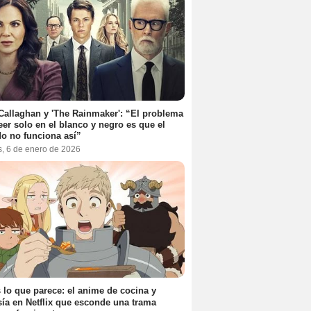
Callaghan y 'The Rainmaker': “El problema
eer solo en el blanco y negro es que el
o no funciona así”
s, 6 de enero de 2026
 lo que parece: el anime de cocina y
sía en Netflix que esconde una trama