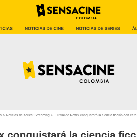
ICIAS
NOTICIAS DE CINE
NOTICIAS DE SERIES
Á
Murderbot Wiki
es
Noticias de series: Streaming
El rival de Netflix conquistará la ciencia ficción con est
lix conquistará la ciencia fic