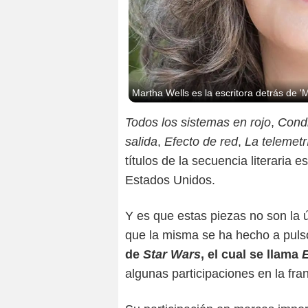
Martha Wells es la escritora detrás de '
Todos los sistemas en rojo
,
Condic
salida
,
Efecto de red
,
La telemetrí
títulos de la secuencia literaria e
Estados Unidos.
Y es que estas piezas no son la 
que la misma se ha hecho a pulso
de
Star Wars
, el cual se llama
algunas participaciones en la fra