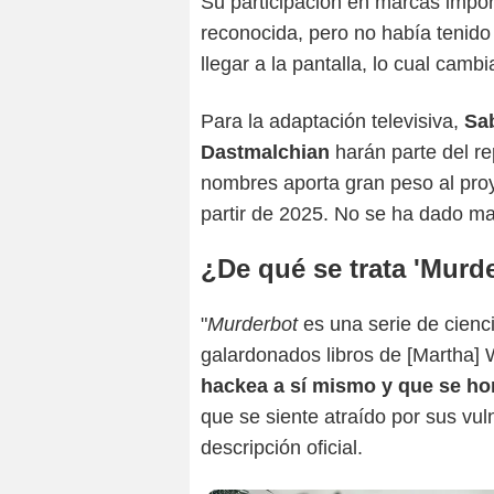
Su participación en marcas import
reconocida, pero no había tenido
llegar a la pantalla, lo cual camb
Para la adaptación televisiva,
Sa
Dastmalchian
harán parte del r
nombres aporta gran peso al pro
partir de 2025. No se ha dado ma
¿De qué se trata 'Murd
"
Murderbot
es una serie de cienci
galardonados libros de [Martha] 
hackea a sí mismo y que se ho
que se siente atraído por sus vul
descripción oficial.