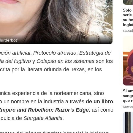
Solo 
serie
su he
Ingla
sábad
Murderbot'
ión artificial
,
Protocolo atrevido
,
Estrategia de
a del fugitivo
y
Colapso en los sistemas
son los
scrita por la literata oriunda de Texas, en los
Si am
única experiencia de la norteamericana, sino
sangr
que r
 un nombre en la industria a través
de un libro
jueve
Empire and Rebellion: Razor's Edge
, así como
nquicia de
Stargate Atlantis
.