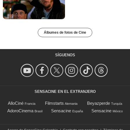
Álbumes de fotos de Cine
SÍGUENOS
SENSACINE EN EL EXTRANJERO
AlloCiné
Filmstarts
Beyazperde
Francia
Alemania
Turquía
AdoroCinema
Sensacine
Sensacine
Brasil
España
México