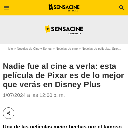
menu
search
Inicio
Noticias de Cine y Series
Noticias de cine
Noticias de películas: Streaming
Disney+
Nadie fue al cine a verla: esta
película de Pixar es de lo mejor
que verás en Disney Plus
1/07/2024 a las 12:00 p. m.
Compartir esta noticia
Una de las películas mejor hechas por el famoso