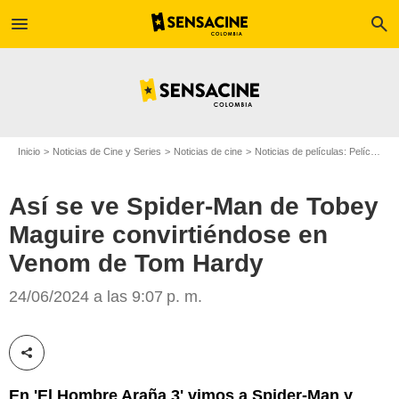
menu
search
Inicio
Noticias de Cine y Series
Noticias de cine
Noticias de películas: Película - ¿Sabías que...?
Así se ve Spider-Man de Tobey
Maguire convirtiéndose en
Venom de Tom Hardy
24/06/2024 a las 9:07 p. m.
SensaCine
Compartir esta noticia
En 'El Hombre Araña 3' vimos a Spider-Man y