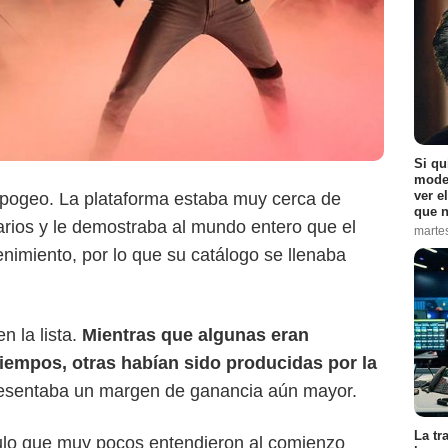
Si qu
moder
ver e
pogeo. La plataforma estaba muy cerca de
que n
Netflix
arios y le demostraba al mundo entero que el
marte
tenimiento, por lo que su catálogo se llenaba
n la lista.
Mientras que algunas eran
tiempos, otras habían sido producidas por la
presentaba un margen de ganancia aún mayor.
La tr
tulo que muy pocos entendieron al comienzo