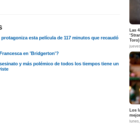
s
Las 4
‘Stra
' protagoniza esta película de 117 minutos que recaudó
Toro)
jueve
 Francesca en 'Bridgerton'?
sesinato y más polémico de todos los tiempos tiene un
iste
Los l
mejor
lunes