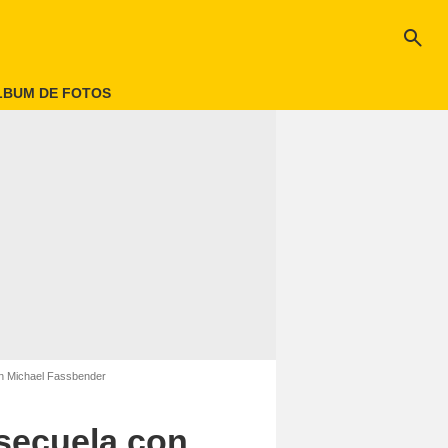
search
LBUM DE FOTOS
con Michael Fassbender
 secuela con