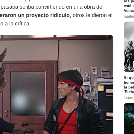
los p
está 
 pasaba se iba convirtiendo en una obra de
Vene
eraron un proyecto ridículo
, otros le dieron el
marte
 a la crítica.
Si qu
tiene
la pe
'Bich
lunes