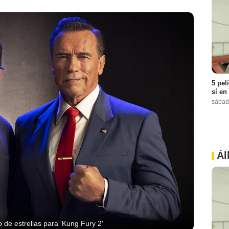
5 pel
sí en
sábad
Ál
 de estrellas para 'Kung Fury 2'