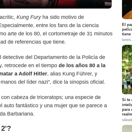
Instagram
critic,
Kung Fury
ha sido motivo de
El pa
Especialmente, entre los fans de la ciencia
pelíc
imo arte de los 80, el cortometraje de 31 minutos
tiene
lunes
ad de referencias que tiene.
El detective del Departamento de la Policía de
y, retrocede en el tiempo
de los años 80 a la
atar a Adolf Hitler
, alias Kung Führer, y
nos del líder nazi", dice la sinopsis oficial.
a con cabeza de triceratops; una especie de
Si te
intel
l auto fantástico y una mujer que se parece a
para 
ada Barbariana.
realm
sábad
 2'?