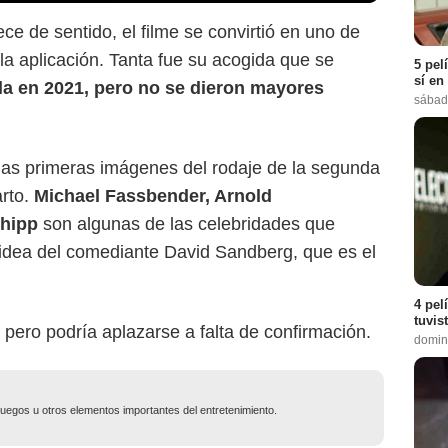
e de sentido, el filme se convirtió en uno de
la aplicación. Tanta fue su acogida que se
5 pel
sí en
a en 2021, pero no se dieron mayores
sábad
 las primeras imágenes del rodaje de la segunda
arto.
Michael Fassbender, Arnold
hipp
son algunas de las celebridades que
 idea del comediante David Sandberg, que es el
4 pel
tuvis
pero podría aplazarse a falta de confirmación.
domin
ojuegos u otros elementos importantes del entretenimiento.