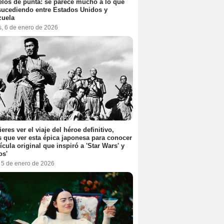
elos de punta: se parece mucho a lo que
sucediendo entre Estados Unidos y
zuela
s, 6 de enero de 2026
ieres ver el viaje del héroe definitivo,
s que ver esta épica japonesa para conocer
lícula original que inspiró a 'Star Wars' y
os'
, 5 de enero de 2026