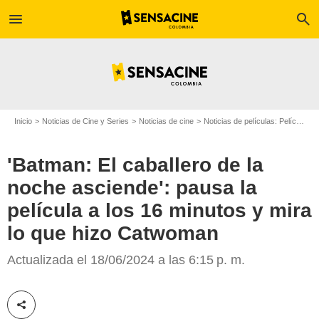
menu
search
Inicio
Noticias de Cine y Series
Noticias de cine
Noticias de películas: Película - ¿Sabías que...?
'Batman: El caballero de la
noche asciende': pausa la
película a los 16 minutos y mira
lo que hizo Catwoman
Actualizada el 18/06/2024 a las 6:15 p. m.
GQ México
Compartir esta noticia