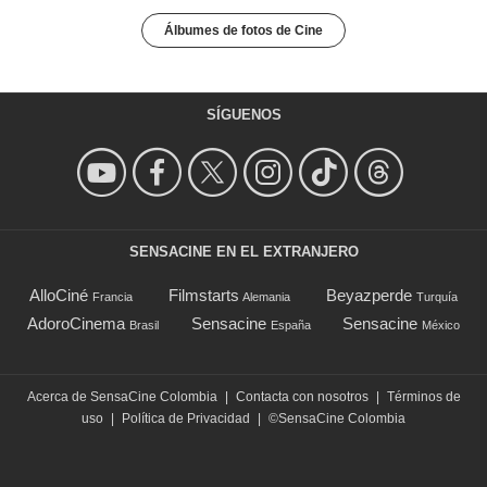
Álbumes de fotos de Cine
SÍGUENOS
SENSACINE EN EL EXTRANJERO
AlloCiné
Filmstarts
Beyazperde
Francia
Alemania
Turquía
AdoroCinema
Sensacine
Sensacine
Brasil
España
México
Acerca de SensaCine Colombia
|
Contacta con nosotros
|
Términos de
uso
|
Política de Privacidad
|
©SensaCine Colombia