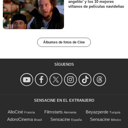
angelito’ y los 10 mejores
villanos de películas navideñas
Álbumes de fotos de Cine
SÍGUENOS
SENSACINE EN EL EXTRANJERO
AlloCiné
Filmstarts
Beyazperde
Francia
Alemania
Turquía
AdoroCinema
Sensacine
Sensacine
Brasil
España
México