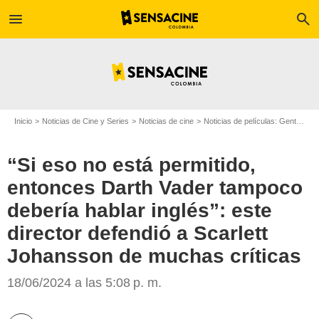
menu
search
Inicio
Noticias de Cine y Series
Noticias de cine
Noticias de películas: Gente
“S
“Si eso no está permitido,
entonces Darth Vader tampoco
debería hablar inglés”: este
director defendió a Scarlett
Johansson de muchas críticas
A Sala Llena
18/06/2024 a las 5:08 p. m.