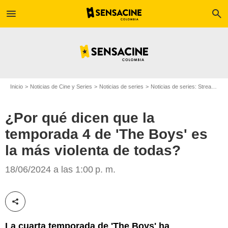
menu
search
Inicio
Noticias de Cine y Series
Noticias de series
Noticias de series: Streaming
¿Por qué dicen que la
temporada 4 de 'The Boys' es
la más violenta de todas?
Prime Video
18/06/2024 a las 1:00 p. m.
Compartir esta noticia
La cuarta temporada de 'The Boys' ha