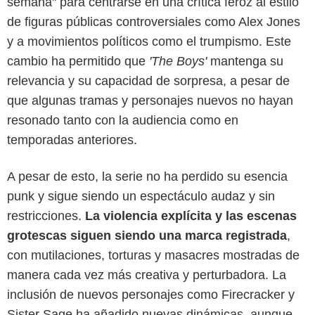
semana" para centrarse en una crítica feroz al estilo
de figuras públicas controversiales como Alex Jones
y a movimientos políticos como el trumpismo. Este
cambio ha permitido que
'The Boys'
mantenga su
relevancia y su capacidad de sorpresa, a pesar de
que algunas tramas y personajes nuevos no hayan
resonado tanto con la audiencia como en
temporadas anteriores.
A pesar de esto, la serie no ha perdido su esencia
punk y sigue siendo un espectáculo audaz y sin
restricciones.
La violencia explícita y las escenas
Prime Video
grotescas siguen siendo una marca registrada
,
con mutilaciones, torturas y masacres mostradas de
manera cada vez más creativa y perturbadora. La
inclusión de nuevos personajes como Firecracker y
Sister Sage ha añadido nuevas dinámicas, aunque