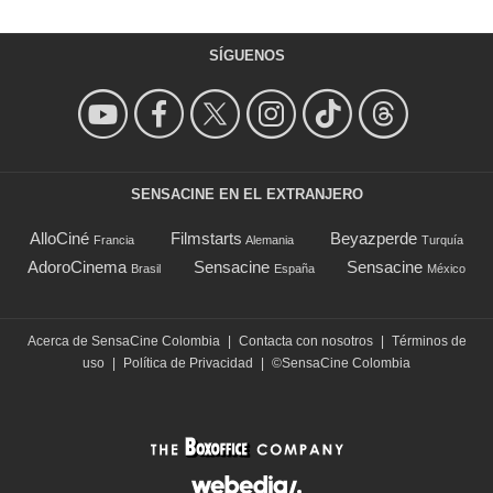
SÍGUENOS
SENSACINE EN EL EXTRANJERO
AlloCiné
Filmstarts
Beyazperde
Francia
Alemania
Turquía
AdoroCinema
Sensacine
Sensacine
Brasil
España
México
Acerca de SensaCine Colombia
|
Contacta con nosotros
|
Términos de
uso
|
Política de Privacidad
|
©SensaCine Colombia