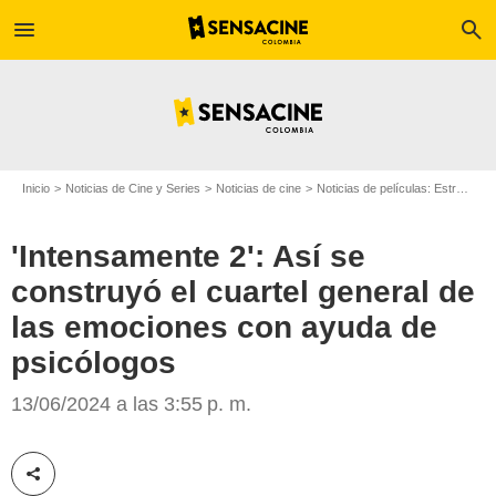
menu
search
Inicio
Noticias de Cine y Series
Noticias de cine
Noticias de películas: Estreno de película
'Intensamente 2': Así se
construyó el cuartel general de
las emociones con ayuda de
psicólogos
13/06/2024 a las 3:55 p. m.
The Walt Disney Studios
Compartir esta noticia