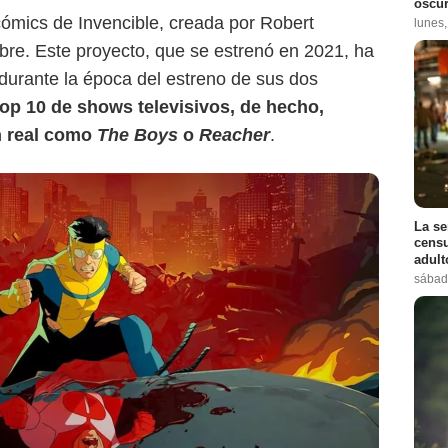
oscur
cómics de Invencible, creada por Robert
lunes
re. Este proyecto, que se estrenó en 2021, ha
 durante la época del estreno de sus dos
op 10 de shows televisivos, de hecho,
n real como
The Boys
o
Reacher
.
La se
censu
adul
sábad