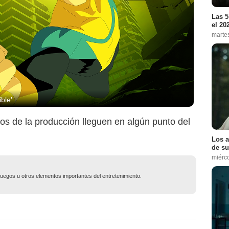
Las 5
el 20
marte
ble'
os de la producción lleguen en algún punto del
Los a
de su
miérc
ojuegos u otros elementos importantes del entretenimiento.