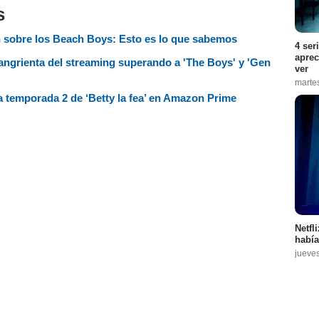
s
n sobre los Beach Boys: Esto es lo que sabemos
4 ser
aprec
angrienta del streaming superando a 'The Boys' y 'Gen
ver
marte
a temporada 2 de ‘Betty la fea’ en Amazon Prime
Netfl
había
jueve