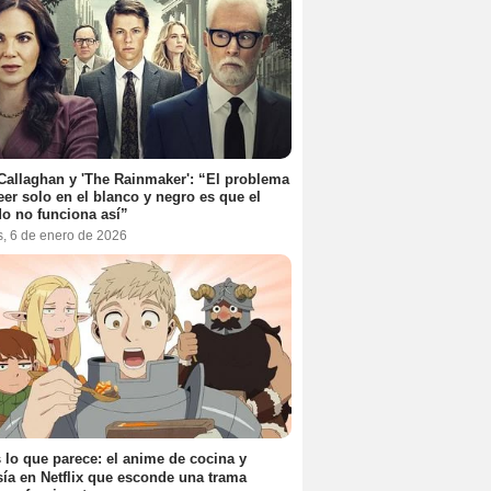
Callaghan y 'The Rainmaker': “El problema
eer solo en el blanco y negro es que el
o no funciona así”
s, 6 de enero de 2026
 lo que parece: el anime de cocina y
sía en Netflix que esconde una trama