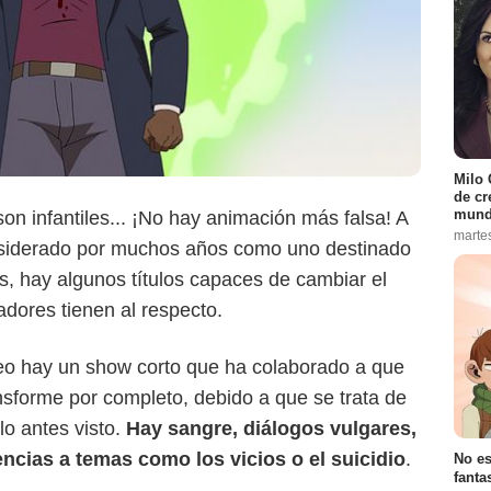
Milo 
de cr
mund
son infantiles... ¡No hay animación más falsa! A
marte
nsiderado por muchos años como uno destinado
s, hay algunos títulos capaces de cambiar el
Amazon
dores tienen al respecto.
o hay un show corto que ha colaborado a que
nsforme por completo, debido a que se trata de
o antes visto.
Hay sangre, diálogos vulgares,
encias a temas como los vicios o el suicidio
.
No es
fanta