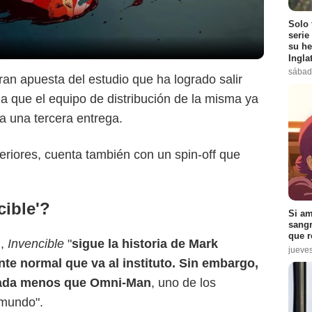
Solo 
serie
su he
Ingla
sábad
an apuesta del estudio que ha logrado salir
da que el equipo de distribución de la misma ya
a una tercera entrega.
eriores, cuenta también con un spin-off que
cible'?
Si am
sangr
que r
l,
Invencible
"
sigue la historia de Mark
jueve
e normal que va al instituto. Sin embargo,
Amazon
nada menos que Omni-Man
, uno de los
mundo".