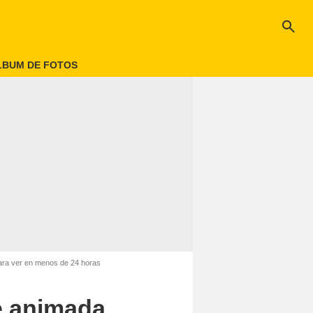
search
LBUM DE FOTOS
ara ver en menos de 24 horas
e animada