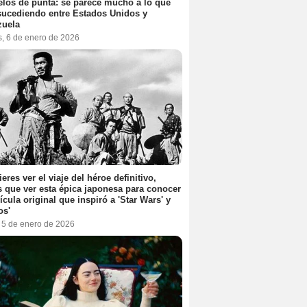
elos de punta: se parece mucho a lo que
sucediendo entre Estados Unidos y
zuela
s, 6 de enero de 2026
ieres ver el viaje del héroe definitivo,
s que ver esta épica japonesa para conocer
lícula original que inspiró a 'Star Wars' y
os'
, 5 de enero de 2026