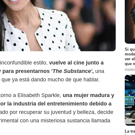
Getty
Si qu
moder
ver e
inconfundible estilo,
vuelve al cine junto a
que n
marte
 para presentarnos '
The Substance'
,
una
ión que ya está dando mucho de que hablar.
 torno a Elisabeth Sparkle,
una mujer madura y
r la industria del entretenimiento debido a
do por recuperar su juventud y belleza, decide
rimental con una misteriosa sustancia llamada
La tr