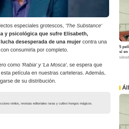
ectos especiales grotescos,
'The Substance'
a y psicológica que sufre Elisabeth,
a lucha desesperada de una mujer
contra una
5 pel
con consumirla por completo.
sí en
sábad
nero como
'Rabia' y 'La Mosca'
, se espera que
esta película en nuestras carteleras. Además,
arse de su distribución.
Ál
ciono vinilos, revistas editoriales raras y cultivo hongos mágicos.