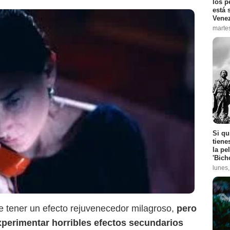
los p
está 
Vene
marte
Si qu
tiene
la pe
'Bich
Getty
lunes
ce tener un efecto rejuvenecedor milagroso,
pero
xperimentar horribles efectos secundarios