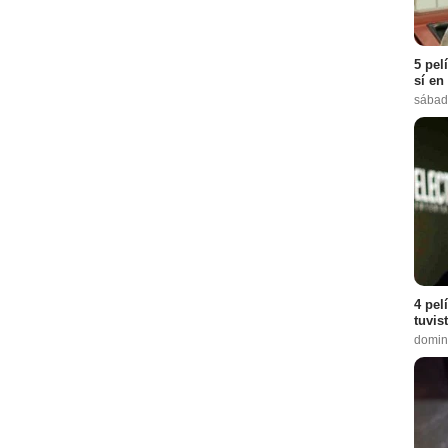
5 pel
sí en
sábad
4 pel
tuvis
domin