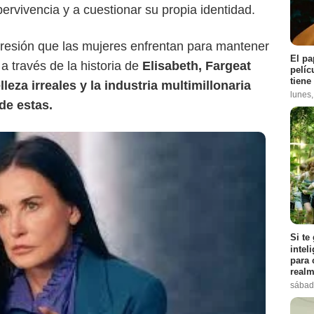
pervivencia y a cuestionar su propia identidad.
resión que las mujeres enfrentan para mantener
El pa
 a través de la historia de
Elisabeth, Fargeat
pelíc
tiene
leza irreales y la industria multimillonaria
lunes
de estas.
Si te
intel
para 
realm
sábad