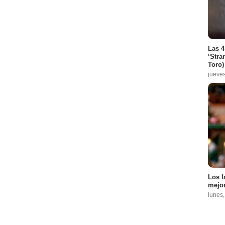
Las 4
‘Stra
Toro)
jueve
Los l
mejor
lunes