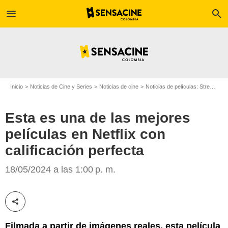
menu
search
Inicio
Noticias de Cine y Series
Noticias de cine
Noticias de películas: Streaming
Esta es una de las mejores
películas en Netflix con
calificación perfecta
Netflix
18/05/2024 a las 1:00 p. m.
Compartir esta noticia
Filmada a partir de imágenes reales, esta película