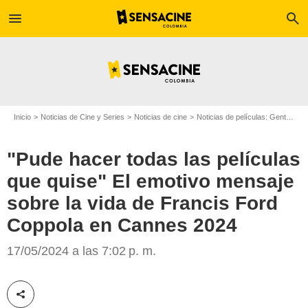
menu
search
Inicio
Noticias de Cine y Series
Noticias de cine
Noticias de películas: Gente
"P
"Pude hacer todas las películas
que quise" El emotivo mensaje
sobre la vida de Francis Ford
Coppola en Cannes 2024
17/05/2024 a las 7:02 p. m.
Vogue
Compartir esta noticia