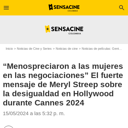
menu
search
Inicio
Noticias de Cine y Series
Noticias de cine
Noticias de películas: Gente
“M
“Menospreciaron a las mujeres
en las negociaciones” El fuerte
mensaje de Meryl Streep sobre
la desigualdad en Hollywood
durante Cannes 2024
Getty
15/05/2024 a las 5:32 p. m.