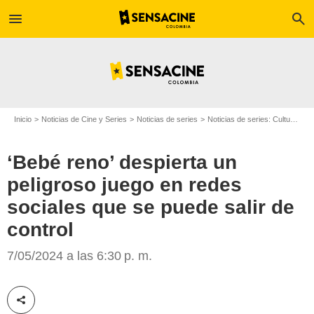
menu
search
Inicio
Noticias de Cine y Series
Noticias de series
Noticias de series: Cultura Series
‘Bebé reno’ despierta un
peligroso juego en redes
Netflix
sociales que se puede salir de
control
7/05/2024 a las 6:30 p. m.
Compartir esta noticia