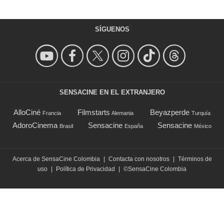
SÍGUENOS
SENSACINE EN EL EXTRANJERO
AlloCiné
Filmstarts
Beyazperde
Francia
Alemania
Turquía
AdoroCinema
Sensacine
Sensacine
Brasil
España
México
Acerca de SensaCine Colombia
|
Contacta con nosotros
|
Términos de
uso
|
Política de Privacidad
|
©SensaCine Colombia