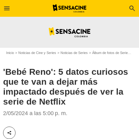
menu
search
Inicio
Noticias de Cine y Series
Noticias de Series
Álbum de fotos de Serie
'Beb
'Bebé Reno': 5 datos curiosos
que te van a dejar más
impactado después de ver la
serie de Netflix
Netflix
2/05/2024 a las 5:00 p. m.
Compartir esta noticia