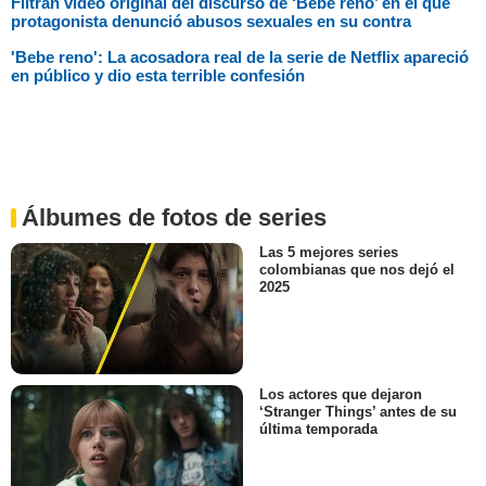
Filtran video original del discurso de ‘Bebé reno’ en el que
protagonista denunció abusos sexuales en su contra
'Bebe reno': La acosadora real de la serie de Netflix apareció
en público y dio esta terrible confesión
Álbumes de fotos de series
Las 5 mejores series
colombianas que nos dejó el
2025
Los actores que dejaron
‘Stranger Things’ antes de su
última temporada