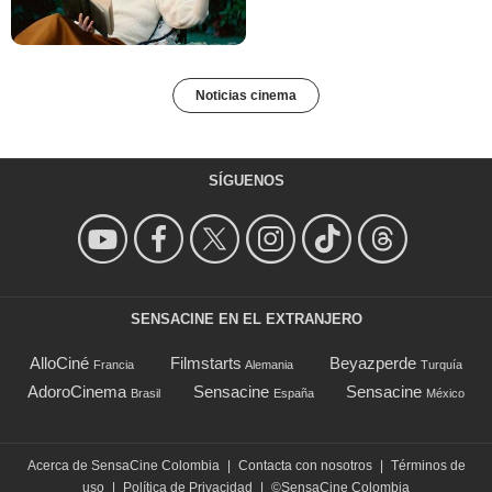
Noticias cinema
SÍGUENOS
SENSACINE EN EL EXTRANJERO
AlloCiné
Filmstarts
Beyazperde
Francia
Alemania
Turquía
AdoroCinema
Sensacine
Sensacine
Brasil
España
México
Acerca de SensaCine Colombia
|
Contacta con nosotros
|
Términos de
uso
|
Política de Privacidad
|
©SensaCine Colombia