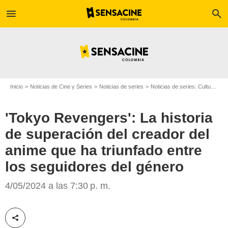
menu
search
Inicio
Noticias de Cine y Series
Noticias de series
Noticias de series: Cultura Series
'Tokyo Revengers': La historia
de superación del creador del
anime que ha triunfado entre
los seguidores del género
Crunchyroll
4/05/2024 a las 7:30 p. m.
Compartir esta noticia