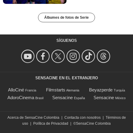
Álbumes de fotos de Serie
SÍGUENOS
SENSACINE EN EL EXTRANJERO
AlloCiné
Filmstarts
Beyazperde
Francia
Alemania
Turquía
AdoroCinema
Sensacine
Sensacine
Brasil
España
México
Acerca de SensaCine Colombia
|
Contacta con nosotros
|
Términos de
uso
|
Política de Privacidad
|
©SensaCine Colombia