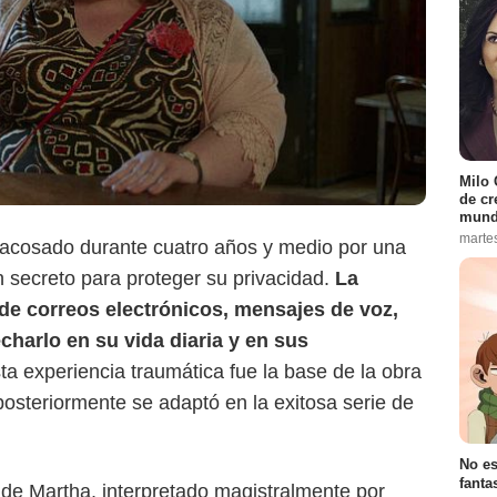
Milo 
de cr
mund
marte
acosado durante cuatro años y medio por una
Netflix
 secreto para proteger su privacidad.
La
de correos electrónicos, mensajes de voz,
charlo en su vida diaria y en sus
sta experiencia traumática fue la base de la obra
osteriormente se adaptó en la exitosa serie de
No es
fanta
 de Martha, interpretado magistralmente por