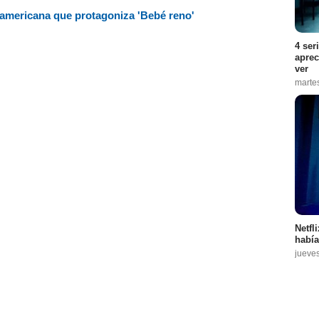
noamericana que protagoniza 'Bebé reno'
4 ser
aprec
ver
marte
Netfl
había
jueve