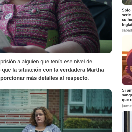
Solo 
serie
su he
Ingla
sábad
risión a alguien que tenía ese nivel de
ó que
la situación con la verdadera Martha
oporcionar más detalles al respecto
.
Si am
sangr
que r
jueve