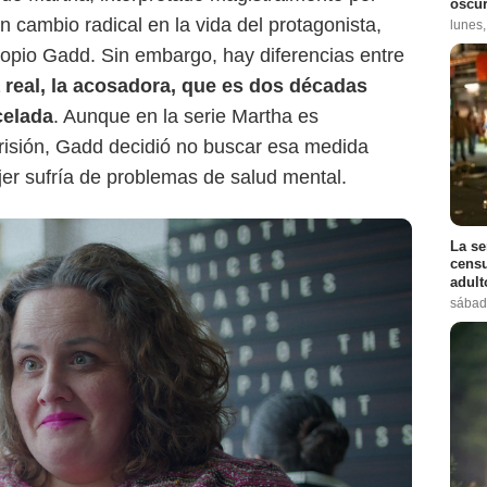
oscur
cambio radical en la vida del protagonista,
lunes
opio Gadd. Sin embargo, hay diferencias entre
a real, la acosadora, que es dos décadas
celada
. Aunque en la serie Martha es
isión, Gadd decidió no buscar esa medida
jer sufría de problemas de salud mental.
La se
censu
adul
sábad
Netflix