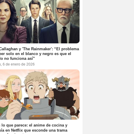
Callaghan y 'The Rainmaker': “El problema
eer solo en el blanco y negro es que el
o no funciona así”
s, 6 de enero de 2026
 lo que parece: el anime de cocina y
sía en Netflix que esconde una trama