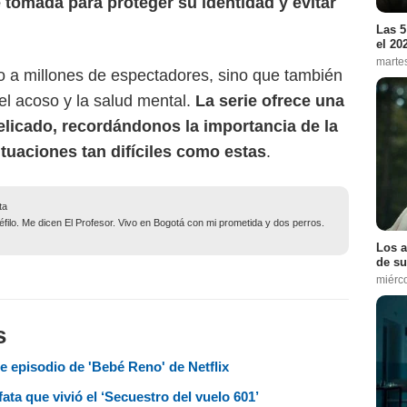
e tomada para proteger su identidad y evitar
Las 5
el 20
marte
do a millones de espectadores, sino que también
el acoso y la salud mental.
La serie ofrece una
licado, recordándonos la importancia de la
tuaciones tan difíciles como estas
.
ta
filo. Me dicen El Profesor. Vivo en Bogotá con mi prometida y dos perros.
Los a
de su
miérc
s
e episodio de 'Bebé Reno' de Netflix
ata que vivió el ‘Secuestro del vuelo 601’