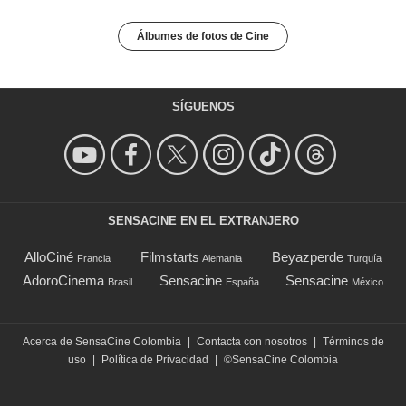
Álbumes de fotos de Cine
SÍGUENOS
SENSACINE EN EL EXTRANJERO
AlloCiné
Filmstarts
Beyazperde
Francia
Alemania
Turquía
AdoroCinema
Sensacine
Sensacine
Brasil
España
México
Acerca de SensaCine Colombia
|
Contacta con nosotros
|
Términos de
uso
|
Política de Privacidad
|
©SensaCine Colombia