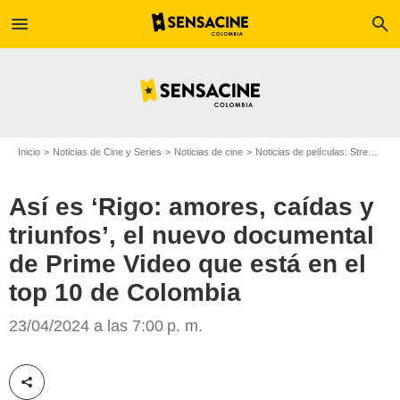
menu
search
Inicio
Noticias de Cine y Series
Noticias de cine
Noticias de películas: Streaming
Así es ‘Rigo: amores, caídas y
triunfos’, el nuevo documental
de Prime Video que está en el
top 10 de Colombia
Prime Video
23/04/2024 a las 7:00 p. m.
Compartir esta noticia