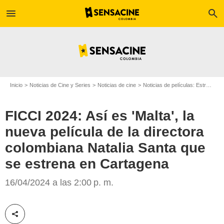
menu
search
Inicio
Noticias de Cine y Series
Noticias de cine
Noticias de películas: Estreno de película
FICCI 2024: Así es 'Malta', la
nueva película de la directora
FICCI
colombiana Natalia Santa que
se estrena en Cartagena
16/04/2024 a las 2:00 p. m.
Compartir esta noticia