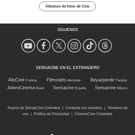
Álbumes de fotos de Cine
SÍGUENOS
SENSACINE EN EL EXTRANJERO
AlloCiné
Filmstarts
Beyazperde
Francia
Alemania
Turquía
AdoroCinema
Sensacine
Sensacine
Brasil
España
México
Acerca de SensaCine Colombia
|
Contacta con nosotros
|
Términos de
uso
|
Política de Privacidad
|
©SensaCine Colombia