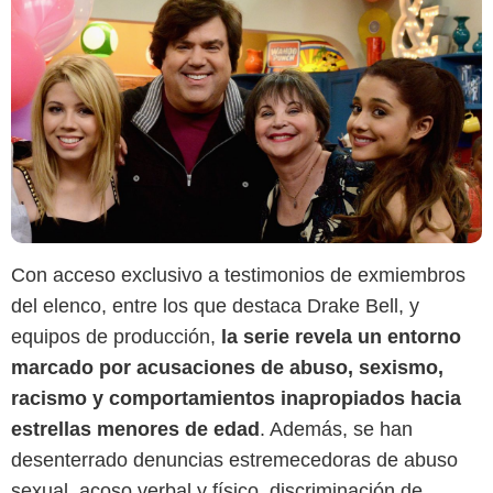
Con acceso exclusivo a testimonios de exmiembros
del elenco, entre los que destaca Drake Bell, y
equipos de producción,
la serie revela un entorno
marcado por acusaciones de abuso, sexismo,
Max
racismo y comportamientos inapropiados hacia
estrellas menores de edad
. Además, se han
desenterrado denuncias estremecedoras de abuso
sexual, acoso verbal y físico, discriminación de