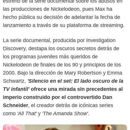
estreno de la serie documental sobre los abusos en
las producciones de Nickelodeon, pues Max ha
hecho pública su decisión de adelantar la fecha de
lanzamiento a través de su plataforma de streaming.
La serie documental, producida por Investigation
Discovery, destapa los oscuros secretos detrás de
los programas juveniles más queridos de
Max
Nickelodeon de finales de los 90 y principios de los
2000. Bajo la dirección de Mary Robertson y Emma
Schwartz,
'Silencio en el set: El lado oscuro de la
TV infantil'
ofrece una mirada sin precedentes al
imperio construido por el controvertido Dan
Schneider
, el creador detrás de icónicas series
como
'All That'
y
'The Amanda Show'
.