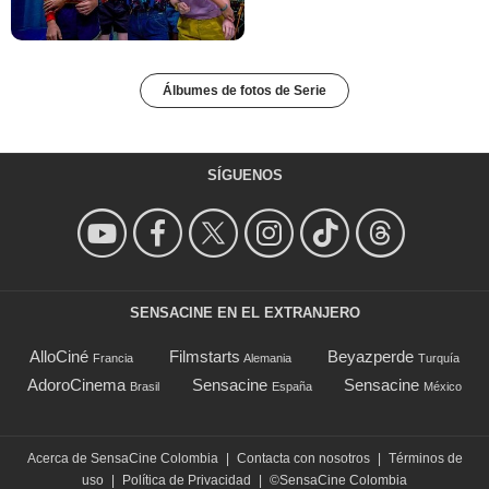
Álbumes de fotos de Serie
SÍGUENOS
SENSACINE EN EL EXTRANJERO
AlloCiné
Filmstarts
Beyazperde
Francia
Alemania
Turquía
AdoroCinema
Sensacine
Sensacine
Brasil
España
México
Acerca de SensaCine Colombia
|
Contacta con nosotros
|
Términos de
uso
|
Política de Privacidad
|
©SensaCine Colombia