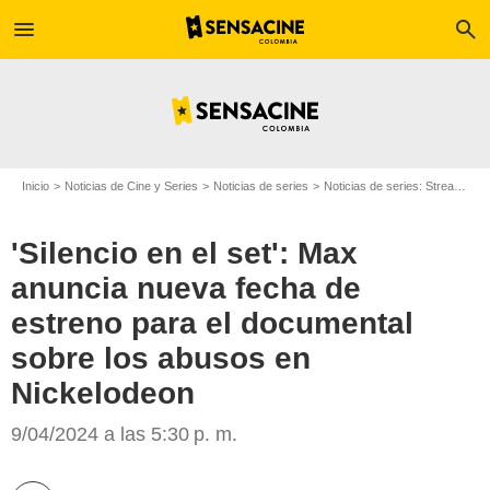
menu
search
Inicio
Noticias de Cine y Series
Noticias de series
Noticias de series: Streaming
'Silencio en el set': Max
anuncia nueva fecha de
estreno para el documental
sobre los abusos en
Nickelodeon
Nickelodeon
9/04/2024 a las 5:30 p. m.