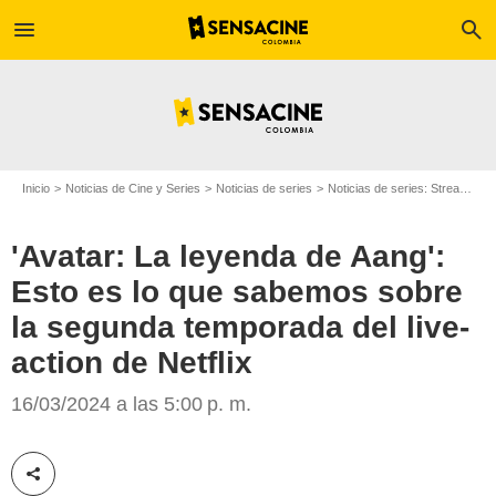
menu
search
Inicio
Noticias de Cine y Series
Noticias de series
Noticias de series: Streaming
'Avatar: La leyenda de Aang':
Esto es lo que sabemos sobre
la segunda temporada del live-
action de Netflix
Netflix
16/03/2024 a las 5:00 p. m.
Compartir esta noticia