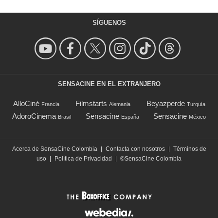
SÍGUENOS
SENSACINE EN EL EXTRANJERO
AlloCiné
Filmstarts
Beyazperde
Francia
Alemania
Turquía
AdoroCinema
Sensacine
Sensacine
Brasil
España
México
Acerca de SensaCine Colombia
|
Contacta con nosotros
|
Términos de
uso
|
Política de Privacidad
|
©SensaCine Colombia