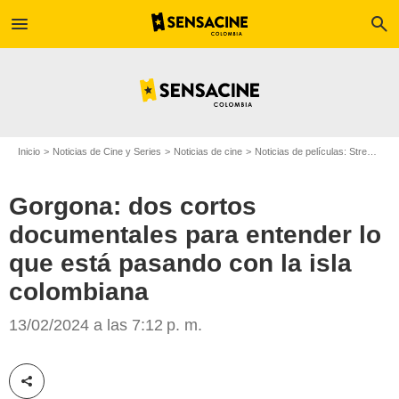
menu
search
Inicio
Noticias de Cine y Series
Noticias de cine
Noticias de películas: Streaming
Gorgona: dos cortos
documentales para entender lo
que está pasando con la isla
colombiana
islagorgona.co
13/02/2024 a las 7:12 p. m.
Compartir esta noticia