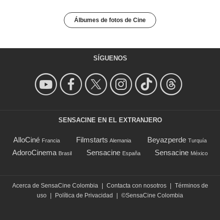
Álbumes de fotos de Cine
SÍGUENOS
SENSACINE EN EL EXTRANJERO
AlloCiné
Filmstarts
Beyazperde
Francia
Alemania
Turquía
AdoroCinema
Sensacine
Sensacine
Brasil
España
México
Acerca de SensaCine Colombia
|
Contacta con nosotros
|
Términos de
uso
|
Política de Privacidad
|
©SensaCine Colombia