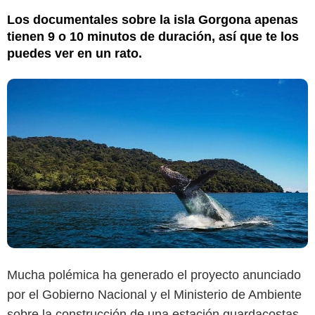
Los documentales sobre la isla Gorgona apenas
tienen 9 o 10 minutos de duración, así que te los
puedes ver en un rato.
Mucha polémica ha generado el proyecto anunciado
por el Gobierno Nacional y el Ministerio de Ambiente
sobre la construcción de una estación guardacostas
MinAmbiente Colombia