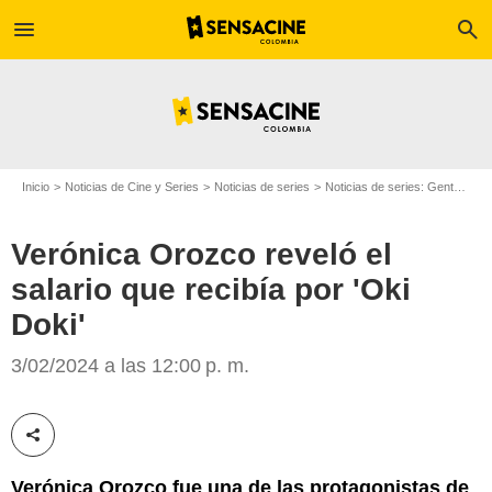
menu
search
Inicio
Noticias de Cine y Series
Noticias de series
Noticias de series: Gente
Ver
Verónica Orozco reveló el
salario que recibía por 'Oki
Doki'
Instagram
3/02/2024 a las 12:00 p. m.
Compartir esta noticia
Verónica Orozco fue una de las protagonistas de