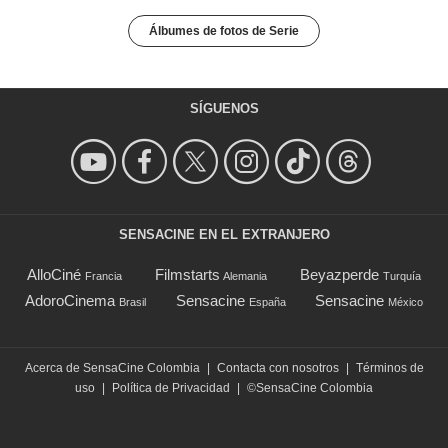
Álbumes de fotos de Serie
SÍGUENOS
SENSACINE EN EL EXTRANJERO
AlloCiné
Filmstarts
Beyazperde
Francia
Alemania
Turquía
AdoroCinema
Sensacine
Sensacine
Brasil
España
México
Acerca de SensaCine Colombia
|
Contacta con nosotros
|
Términos de
uso
|
Política de Privacidad
|
©SensaCine Colombia