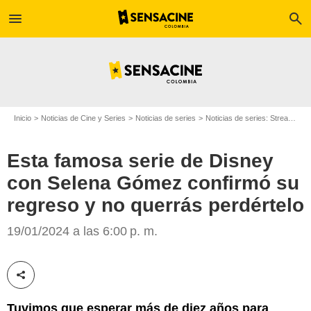
menu
search
Inicio
Noticias de Cine y Series
Noticias de series
Noticias de series: Streaming
Esta famosa serie de Disney
con Selena Gómez confirmó su
regreso y no querrás perdértelo
Disney+
19/01/2024 a las 6:00 p. m.
Compartir esta noticia
Tuvimos que esperar más de diez años para