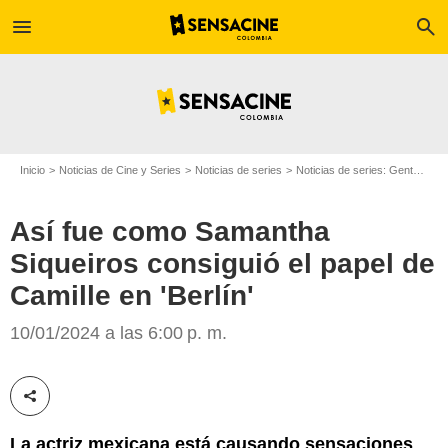
menu
search
Inicio
Noticias de Cine y Series
Noticias de series
Noticias de series: Gente
Así
Así fue como Samantha
Siqueiros consiguió el papel de
Google
Camille en 'Berlín'
10/01/2024 a las 6:00 p. m.
Compartir esta noticia
La actriz mexicana está causando sensaciones