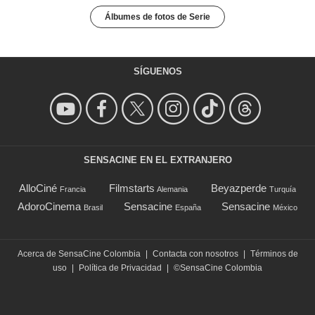
Álbumes de fotos de Serie
SÍGUENOS
SENSACINE EN EL EXTRANJERO
AlloCiné
Filmstarts
Beyazperde
Francia
Alemania
Turquía
AdoroCinema
Sensacine
Sensacine
Brasil
España
México
Acerca de SensaCine Colombia
|
Contacta con nosotros
|
Términos de
uso
|
Política de Privacidad
|
©SensaCine Colombia