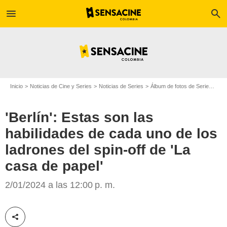
menu
search
Inicio
Noticias de Cine y Series
Noticias de Series
Álbum de fotos de Serie
'Ber
'Berlín': Estas son las
habilidades de cada uno de los
ladrones del spin-off de 'La
casa de papel'
SensaCine
2/01/2024 a las 12:00 p. m.
Compartir esta noticia