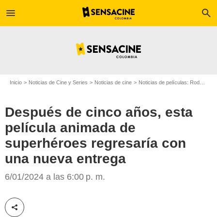
menu
search
Inicio
Noticias de Cine y Series
Noticias de cine
Noticias de películas: Rodajes
Después de cinco años, esta
película animada de
superhéroes regresaría con
una nueva entrega
Pixar
6/01/2024 a las 6:00 p. m.
Compartir esta noticia