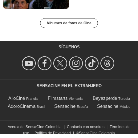
Álbumes de fotos de Cine
SÍGUENOS
SENSACINE EN EL EXTRANJERO
AlloCiné
Filmstarts
Beyazperde
Francia
Alemania
Turquía
AdoroCinema
Sensacine
Sensacine
Brasil
España
México
Acerca de SensaCine Colombia
|
Contacta con nosotros
|
Términos de
uso
|
Política de Privacidad
|
©SensaCine Colombia