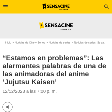
menu
search
Inicio
Noticias de Cine y Series
Noticias de series
Noticias de series: Streaming
“Estamos en problemas”: Las
alarmantes palabras de una de
las animadoras del anime
‘Jujutsu Kaisen’
12/12/2023 a las 7:00 p. m.
CrunchyRoll
Compartir esta noticia