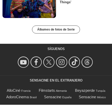
Things'
Álbumes de fotos de Serie
SÍGUENOS
SENSACINE EN EL EXTRANJERO
AlloCiné
Filmstarts
Beyazperde
Francia
Alemania
Turquía
AdoroCinema
Sensacine
Sensacine
Brasil
España
México