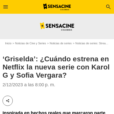
menu
search
Inicio
Noticias de Cine y Series
Noticias de series
Noticias de series: Streaming
‘Griselda’: ¿Cuándo estrena en
Netflix la nueva serie con Karol
G y Sofia Vergara?
2/12/2023 a las 8:00 p. m.
Netflix
Compartir esta noticia
Inspirada en hechos reales que marcaron parte