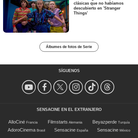
clásicas que no habíamos
descubierto en 'Stranger
Things'
Álbumes de fotos de Serie
SÍGUENOS
SENSACINE EN EL EXTRANJERO
AlloCiné
Filmstarts
Beyazperde
Francia
Alemania
Turquía
AdoroCinema
Sensacine
Sensacine
Brasil
España
México