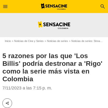
menu
search
Inicio
Noticias de Cine y Series
Noticias de series
Noticias de series: Streaming
5 razones por las que 'Los
Billis' podría destronar a 'Rigo'
como la serie más vista en
Colombia
Sensacine
7/11/2023 a las 7:15 p. m.
Compartir esta noticia