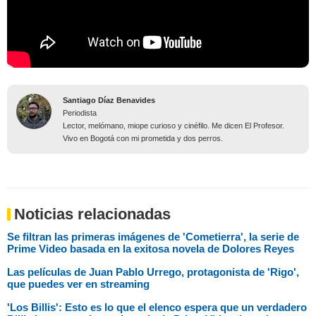
Santiago Díaz Benavides
Periodista
Lector, melómano, miope curioso y cinéfilo. Me dicen El Profesor.
Vivo en Bogotá con mi prometida y dos perros.
Noticias relacionadas
Se filtran las primeras imágenes de 'Cometierra', la serie de
Prime Video basada en la exitosa novela de Dolores Reyes
Las películas de Juan Pablo Urrego, protagonista de 'Rigo',
que puedes ver en streaming
'Los Billis': Esto es lo que el elenco espera que un verdadero