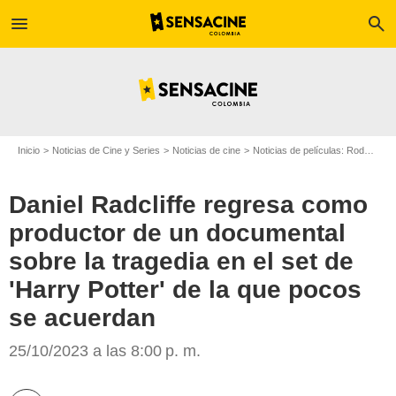
menu
search
Inicio
Noticias de Cine y Series
Noticias de cine
Noticias de películas: Rodajes
Daniel Radcliffe regresa como
productor de un documental
sobre la tragedia en el set de
Google
'Harry Potter' de la que pocos
se acuerdan
25/10/2023 a las 8:00 p. m.