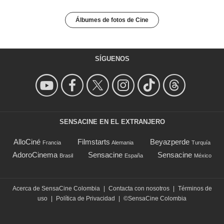
Álbumes de fotos de Cine
SÍGUENOS
SENSACINE EN EL EXTRANJERO
AlloCiné
Filmstarts
Beyazperde
Francia
Alemania
Turquía
AdoroCinema
Sensacine
Sensacine
Brasil
España
México
Acerca de SensaCine Colombia
|
Contacta con nosotros
|
Términos de
uso
|
Política de Privacidad
|
©SensaCine Colombia