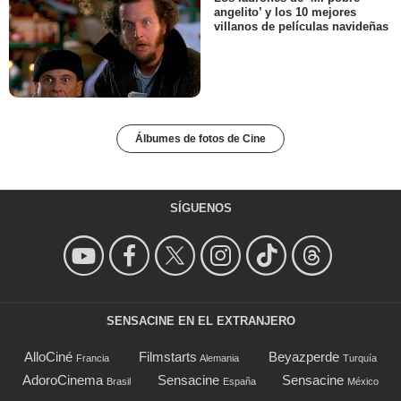
angelito’ y los 10 mejores
villanos de películas navideñas
Álbumes de fotos de Cine
SÍGUENOS
SENSACINE EN EL EXTRANJERO
AlloCiné
Filmstarts
Beyazperde
Francia
Alemania
Turquía
AdoroCinema
Sensacine
Sensacine
Brasil
España
México