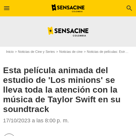
menu
search
Inicio
Noticias de Cine y Series
Noticias de cine
Noticias de películas: Estreno de película
Esta película animada del
estudio de 'Los minions' se
lleva toda la atención con la
música de Taylor Swift en su
soundtrack
Illumination
17/10/2023 a las 8:00 p. m.