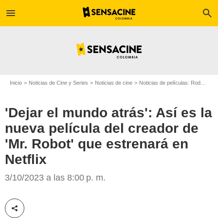
menu
search
Inicio
Noticias de Cine y Series
Noticias de cine
Noticias de películas: Rodajes
'Dejar el mundo atrás': Así es la
nueva película del creador de
'Mr. Robot' que estrenará en
Netflix
Netflix
3/10/2023 a las 8:00 p. m.
Compartir esta noticia