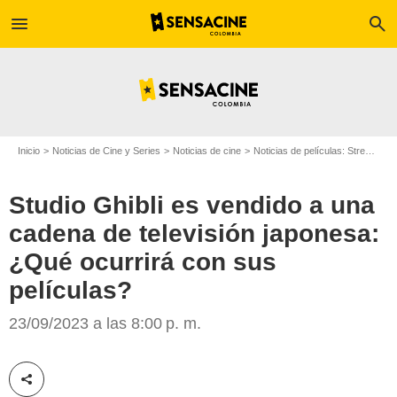
menu
search
Inicio
Noticias de Cine y Series
Noticias de cine
Noticias de películas: Streaming
Studio Ghibli es vendido a una
cadena de televisión japonesa:
¿Qué ocurrirá con sus
películas?
Studio Ghibli
23/09/2023 a las 8:00 p. m.
Compartir esta noticia