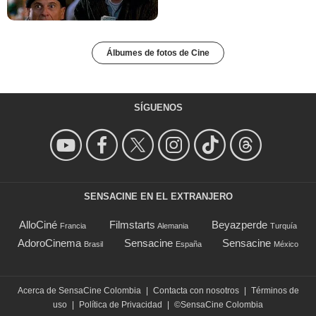
Álbumes de fotos de Cine
SÍGUENOS
SENSACINE EN EL EXTRANJERO
AlloCiné
Filmstarts
Beyazperde
Francia
Alemania
Turquía
AdoroCinema
Sensacine
Sensacine
Brasil
España
México
Acerca de SensaCine Colombia
|
Contacta con nosotros
|
Términos de
uso
|
Política de Privacidad
|
©SensaCine Colombia