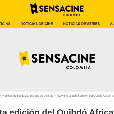
ICIAS
NOTICIAS DE CINE
NOTICIAS DE SERIES
Á
ibdó Africa Film Festival
Noticias de películas: Estreno de película
Ya viene la quinta edición del Quibdó Africa Film
ta edición del Quibdó Africa