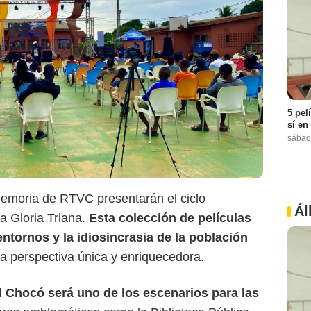
5 pel
sí en
Semana
sábad
moria de RTVC presentarán el ciclo
Ál
sa Gloria Triana.
Esta colección de películas
entornos y la idiosincrasia de la población
na perspectiva única y enriquecedora.
l Chocó será uno de los escenarios para las