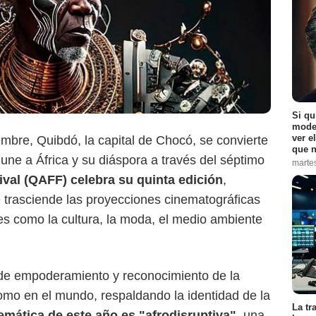
Si qu
moder
Noticias RCN
ver e
embre, Quibdó, la capital de Chocó, se convierte
que n
une a África y su diáspora a través del séptimo
marte
ival (QAFF) celebra su quinta edición
,
 trasciende las proyecciones cinematográficas
s como la cultura, la moda, el medio ambiente
o de empoderamiento y reconocimiento de la
como en el mundo, respaldando la identidad de la
La tr
emática de este año es "afrodisruptiva"
, una