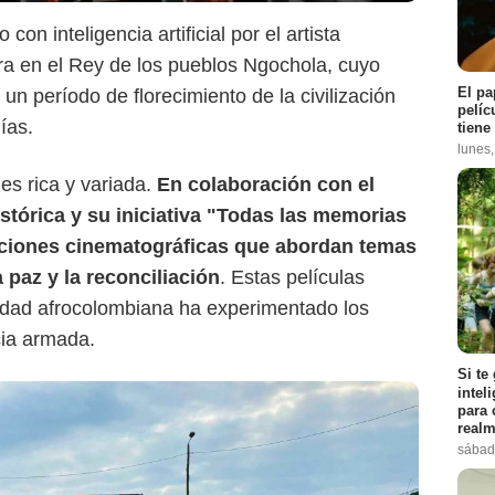
o con inteligencia artificial por el artista
ira en el Rey de los pueblos Ngochola, cuyo
El pa
n período de florecimiento de la civilización
pelíc
ías.
tiene
lunes
s rica y variada.
En colaboración con el
tórica y su iniciativa "Todas las memorias
cciones cinematográficas que abordan temas
 paz y la reconciliación
. Estas películas
idad afrocolombiana ha experimentado los
cia armada.
Si te
intel
para 
realm
sábad