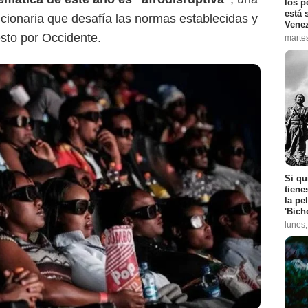
los p
está 
lucionaria que desafía las normas establecidas y
Vene
esto por Occidente.
marte
Si qu
tiene
la pe
'Bich
lunes
Colombia Visible