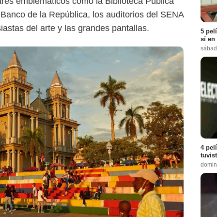
ares emblemáticos como la Biblioteca Pública
l Banco de la República, los auditorios del SENA
iastas del arte y las grandes pantallas.
5 pel
sí en
sábad
4 pel
tuvis
domin