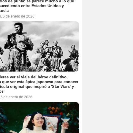
elos de punta: se parece mucho a lo que
sucediendo entre Estados Unidos y
zuela
s, 6 de enero de 2026
ieres ver el viaje del héroe definitivo,
s que ver esta épica japonesa para conocer
lícula original que inspiró a 'Star Wars' y
os'
, 5 de enero de 2026