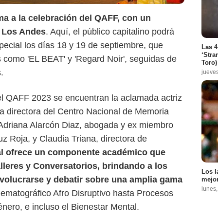
a a la celebración del QAFF, con un
iversidad de Los Andes
e Los Andes
. Aquí, el público capitalino podrá
pecial los días 18 y 19 de septiembre, que
Las 4
‘Stra
as como 'EL BEAT' y 'Regard Noir', seguidas de
Toro)
.
jueve
el QAFF 2023 se encuentran la aclamada actriz
a directora del Centro Nacional de Memoria
 Adriana Alarcón Diaz, abogada y ex miembro
uz Roja, y Claudia Triana, directora de
val ofrece un componente académico que
alleres y Conversatorios, brindando a los
Los l
nvolucrarse y debatir sobre una amplia gama
mejor
lunes
nematográfico Afro Disruptivo hasta Procesos
ero, e incluso el Bienestar Mental.