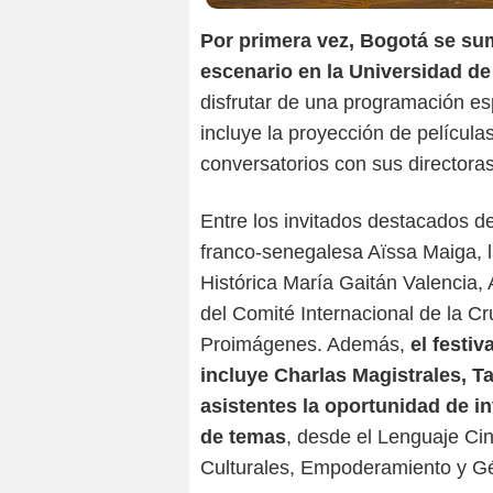
Por primera vez, Bogotá se sum
Un
escenario en la Universidad d
disfrutar de una programación es
incluye la proyección de películ
conversatorios con sus directoras
Entre los invitados destacados d
franco-senegalesa Aïssa Maiga, l
Histórica María Gaitán Valencia,
del Comité Internacional de la Cr
Proimágenes. Además,
el festi
incluye Charlas Magistrales, T
asistentes la oportunidad de i
de temas
, desde el Lenguaje Ci
Culturales, Empoderamiento y Gén