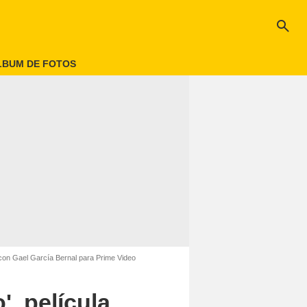
search
LBUM DE FOTOS
 con Gael García Bernal para Prime Video
, película