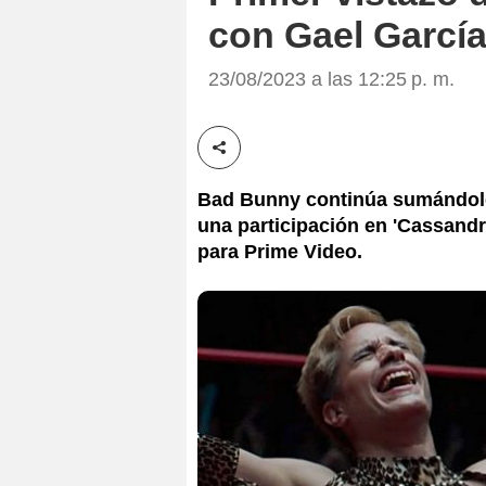
con Gael García
23/08/2023 a las 12:25 p. m.
Compartir esta noticia
Bad Bunny continúa sumándole t
una participación en 'Cassandr
para Prime Video.