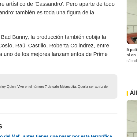
e artístico de 'Cassandro'. Pero aparte de todo
sandro' también es toda una figura de la
Bad Bunny, la producción también cobija la
Cosío, Raúl Castillo, Roberta Colindrez, entre
5 pel
 a uno de los mejores lanzamientos de Prime
sí en
sábad
ley Quinn. Vivo en el número 7 de calle Melancolía. Quería ser actriz de
Ál
s
do del Mal', antes tienes que pasar por esta terrorífica