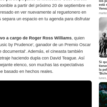
los p
está 
ponible a partir del próximo 20 de septiembre en
Vene
teresado en ver nuevamente al reguetonero en
marte
s separa un espacio en tu agenda para disfrutar
tuvo a cargo de Roger Ross Williams
, quien
'Music by Prudence', ganador de un Premio Oscar
e documental'. Además, el cineasta también
etraje haciendo dupla con David Teague. Así
Si qu
mejante elenco, son muchas las expectativas
tiene
la pe
lme basado en hechos reales.
'Bich
lunes