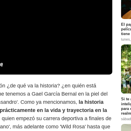
El pa
pelíc
tiene
lunes
lón ¿de qué va la historia? ¿en quién está
me tenemos a Gael García Bernal en la piel del
Si te
'Cassandro'. Como ya mencionamos,
la historia
intel
para 
rácticamente en la vida y trayectoria en la
realm
, quien empezó su carrera deportiva a finales de
sábad
mano', más adelante como 'Wild Rosa' hasta que