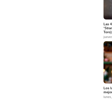
Las 4
‘Stra
Toro)
jueve
Los l
mejor
lunes