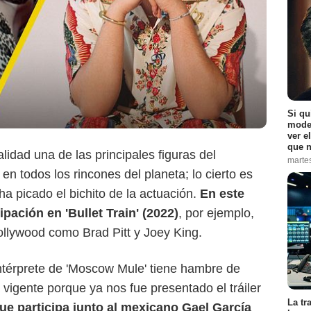
Si qu
moder
ver e
que n
idad una de las principales figuras del
marte
n todos los rincones del planeta; lo cierto es
ha picado el bichito de la actuación.
En este
pación en 'Bullet Train' (2022)
, por ejemplo,
ollywood como Brad Pitt y Joey King.
intérprete de 'Moscow Mule' tiene hambre de
 vigente porque ya nos fue presentado el tráiler
La tr
que participa junto al mexicano Gael García