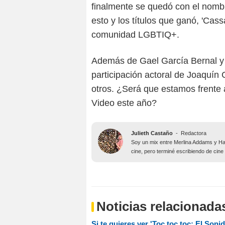
finalmente se quedó con el nombr
esto y los títulos que ganó, 'Cas
comunidad LGBTIQ+.
Además de Gael García Bernal y 
participación actoral de Joaquín 
otros. ¿Será que estamos frente
Video este año?
Julieth Castaño
-
Redactora
Soy un mix entre Merlina Addams y Har
cine, pero terminé escribiendo de cine
Noticias relacionada
Si te quieres ver 'Toc toc toc: El Soni