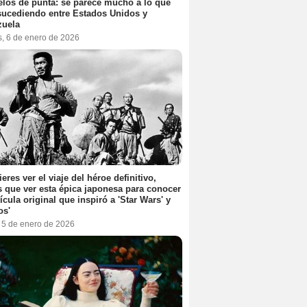
elos de punta: se parece mucho a lo que
sucediendo entre Estados Unidos y
zuela
s, 6 de enero de 2026
ieres ver el viaje del héroe definitivo,
s que ver esta épica japonesa para conocer
lícula original que inspiró a 'Star Wars' y
os'
, 5 de enero de 2026