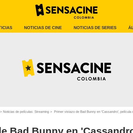
ICIAS
NOTICIAS DE CINE
NOTICIAS DE SERIES
Á
Cassandro' y Bad Bunny
Noticias de películas: Streaming
Primer vistazo de Bad Bunny en 'Cassandro', película
de Bad Bunny en 'Cassandro'