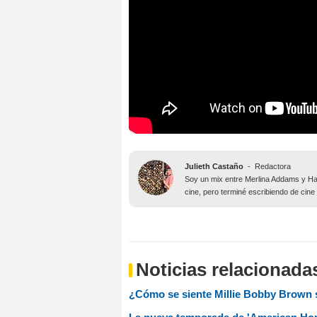
Julieth Castaño
-
Redactora
Soy un mix entre Merlina Addams y Har
cine, pero terminé escribiendo de cine
Noticias relacionada
¿Cómo se siente Millie Bobby Brown sob