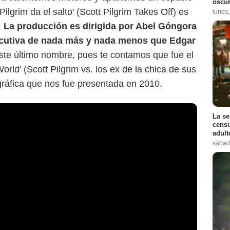
oscur
lgrim da el salto' (Scott Pilgrim Takes Off) es
lunes
.
La producción es dirigida por Abel Góngora
ecutiva de nada más y nada menos que Edgar
te último nombre, pues te contamos que fue el
World' (Scott Pilgrim vs. los ex de la chica de sus
gráfica que nos fue presentada en 2010.
La se
censu
adul
sábad