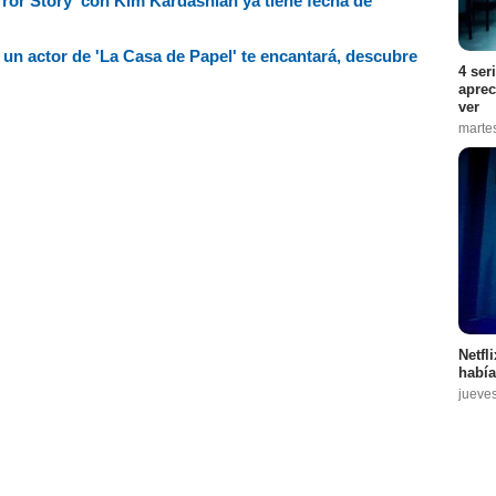
or Story' con Kim Kardashian ya tiene fecha de
on un actor de 'La Casa de Papel' te encantará, descubre
4 ser
aprec
ver
marte
Netfl
había
jueve