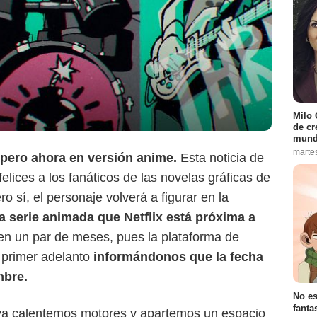
Milo 
de cr
mund
marte
! pero ahora en versión anime.
Esta noticia de
lices a los fanáticos de las novelas gráficas de
 sí, el personaje volverá a figurar en la
a serie animada que Netflix está próxima a
n un par de meses, pues la plataforma de
 primer adelanto
informándonos que la fecha
mbre.
No es
fanta
ya calentemos motores y apartemos un espacio