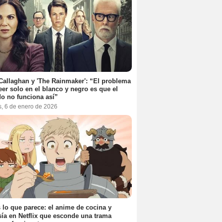
Callaghan y 'The Rainmaker': “El problema
eer solo en el blanco y negro es que el
o no funciona así”
s, 6 de enero de 2026
 lo que parece: el anime de cocina y
sía en Netflix que esconde una trama