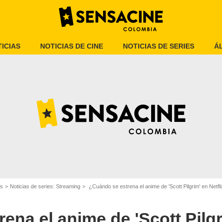
ICIAS
NOTICIAS DE CINE
NOTICIAS DE SERIES
Á
grim da el salto, serie de Netflix
es
Noticias de series: Streaming
¿Cuándo se estrena el anime de 'Scott Pilgrim' en Netfl
ena el anime de 'Scott Pilgr