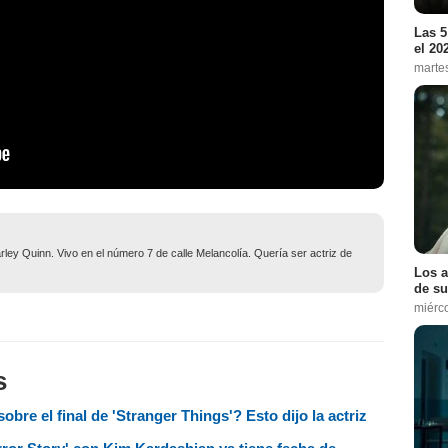
Las 5
el 20
marte
ley Quinn. Vivo en el número 7 de calle Melancolía. Quería ser actriz de
Los a
de su
miérc
s
re el final de 'Stranger Things'? Esto dijo la actriz