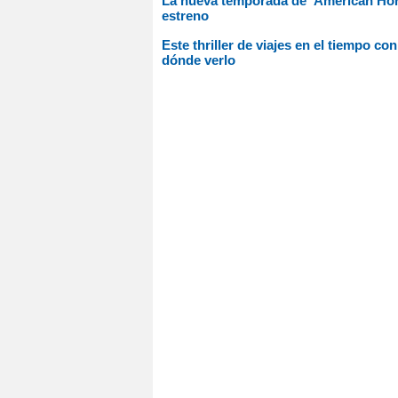
La nueva temporada de 'American Horr
estreno
Este thriller de viajes en el tiempo c
dónde verlo