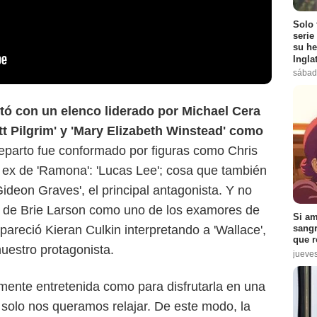
Solo 
serie
su he
Ingla
sábad
ntó con un elenco liderado por Michael Cera
ott Pilgrim' y 'Mary Elizabeth Winstead' como
 reparto fue conformado por figuras como Chris
 ex de 'Ramona': 'Lucas Lee'; cosa que también
eon Graves', el principal antagonista. Y no
ón de Brie Larson como uno de los examores de
Si am
apareció Kieran Culkin interpretando a 'Wallace',
sangr
que r
uestro protagonista.
jueve
temente entretenida como para disfrutarla en una
 solo nos queramos relajar. De este modo, la