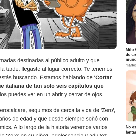
Milo 
de cr
mund
imadas destinadas al público adulto y que
marte
 tarde, llegaste al lugar correcto. Te tenemos
ue estás buscando. Estamos hablando de
'Cortar
ie italiana de tan solo seis capítulos que
 los puedes ver en un abrir y cerrar de ojos.
erocalcare, seguimos de cerca la vida de 'Zero',
 años de edad y que desde siempre soñó con
mics. A lo largo de la historia veremos varios
No es
fanta
de 'Zero' en su niñez, adolescencia y adultez