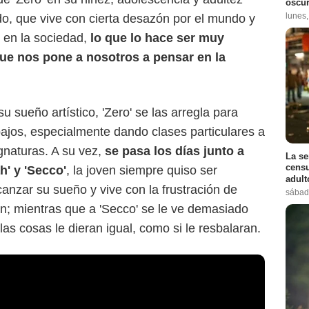
oscur
lunes
do, que vive con cierta desazón por el mundo y
 en la sociedad,
lo que lo hace ser muy
 que nos pone a nosotros a pensar en la
sueño artístico, 'Zero' se las arregla para
bajos, especialmente dando clases particulares a
gnaturas. A su vez,
se pasa los días junto a
La se
censu
h' y 'Secco'
, la joven siempre quiso ser
adul
anzar su sueño y vive con la frustración de
sábad
an; mientras que a 'Secco' se le ve demasiado
s cosas le dieran igual, como si le resbalaran.