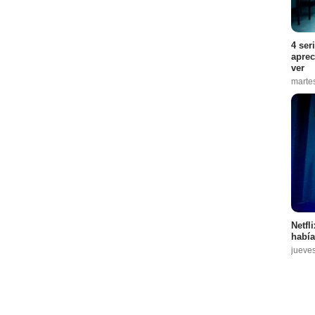
4 ser
aprec
ver
marte
Netfl
había
jueve