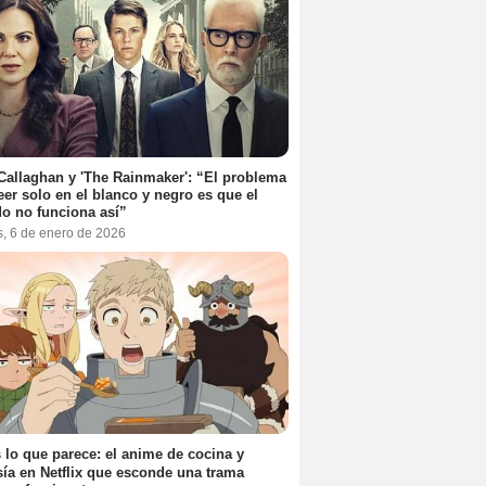
Callaghan y 'The Rainmaker': “El problema
eer solo en el blanco y negro es que el
o no funciona así”
s, 6 de enero de 2026
 lo que parece: el anime de cocina y
sía en Netflix que esconde una trama