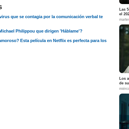
s
Las 5
el 20
 virus que se contagia por la comunicación verbal te
marte
ichael Philippou que dirigen 'Háblame'?
amoroso? Esta película en Netflix es perfecta para los
Los a
de su
miérc