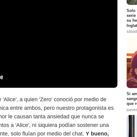
Solo 
serie
su he
Ingla
sábad
Si am
'Alice', a quien 'Zero' conoció por medio de
sangr
que r
ímica entre ambos, pero nuestro protagonista es
jueve
 amor le causan tanta ansiedad que nunca se
tos a 'Alice', ni siquiera podían sostener una
nte, solo fluían por medio del chat.
Y bueno,