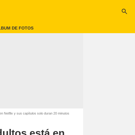
search
LBUM DE FOTOS
n Netflix y sus capítulos solo duran 20 minutos
ultos está en