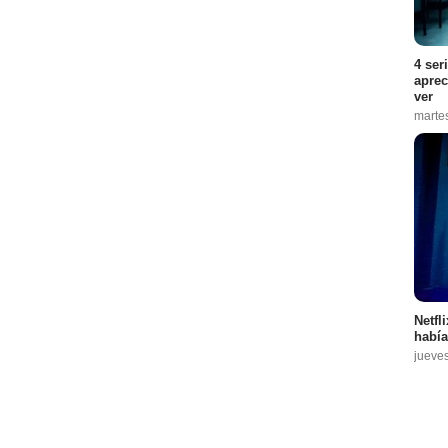
4 ser
aprec
ver
marte
Netfl
había
jueve