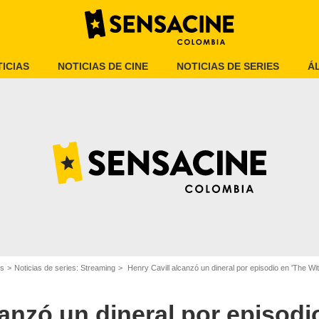
ICIAS
NOTICIAS DE CINE
NOTICIAS DE SERIES
Á
'The Witcher'
es
Noticias de series: Streaming
Henry Cavill alcanzó un dineral por episodio en 'The Witch
canzó un dineral por episodi