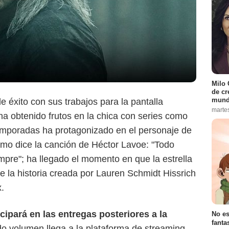
Milo 
de cr
mund
 éxito con sus trabajos para la pantalla
marte
ha obtenido frutos en la chica con series como
emporadas ha protagonizado en el personaje de
como dice la canción de Héctor Lavoe: "Todo
empre"; ha llegado el momento en que la estrella
 la historia creada por Lauren Schmidt Hissrich
x.
icipará en las entregas posteriores a la
No es
fanta
o volumen llega a la plataforma de streaming