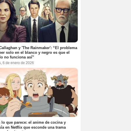
Callaghan y 'The Rainmaker': “El problema
eer solo en el blanco y negro es que el
o no funciona así”
s, 6 de enero de 2026
 lo que parece: el anime de cocina y
sía en Netflix que esconde una trama