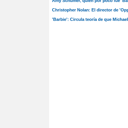
Amy Schumer, quien por poco fue 'Barbi
Christopher Nolan: El director de 'Op
'Barbie': Circula teoría de que Michae