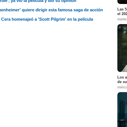
e', ya vio la película y dio su opinión
Las 5
penheimer' quiere dirigir esta famosa saga de acción
el 20
l Cera homenajeó a 'Scott Pilgrim' en la película
marte
Los a
de su
miérc