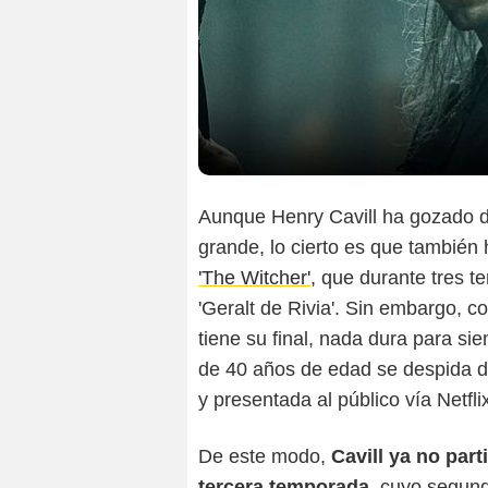
Aunque Henry Cavill ha gozado de
grande, lo cierto es que también 
'The Witcher',
que durante tres t
'Geralt de Rivia'. Sin embargo, 
tiene su final, nada dura para si
de 40 años de edad se despida de
y presentada al público vía Netfli
De este modo,
Cavill ya no part
tercera temporada
, cuyo segund