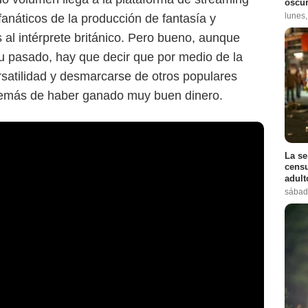
oscur
lunes
 fanáticos de la producción de fantasía y
s al intérprete británico. Pero bueno, aunque
su pasado, hay que decir que por medio de la
ersatilidad y desmarcarse de otros populares
emás de haber ganado muy buen dinero.
La se
censu
adul
sábad