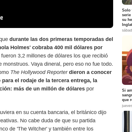
Solo 
serie
su he
Ingla
sábad
 que
durante las dos primeras temporadas del
Enola Holmes' cobraba 400 mil dólares por
, fueron 3,2 millones de dólares los que recibió
e monstruos. Vaya dineral, pero eso no fue todo.
como
The Hollywood Reporter
dieron a conocer
 para el rodaje de la tercera entrega, la
ción: más de un millón de dólares
por
Si am
sangr
que r
jueve
viera en su cuenta bancaria, el británico dijo
creativas. No cabe duda de que su partida
nco de 'The Witcher' y también entre los