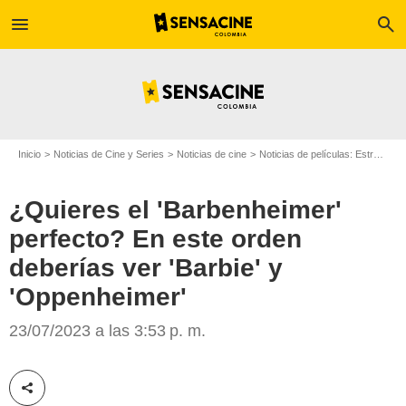
menu
search
Inicio
Noticias de Cine y Series
Noticias de cine
Noticias de películas: Estreno de película
¿Quieres el 'Barbenheimer'
perfecto? En este orden
deberías ver 'Barbie' y
'Oppenheimer'
'Barbie' y 'Oppenheimer'
23/07/2023 a las 3:53 p. m.
Compartir esta noticia