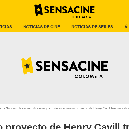
ICIAS
NOTICIAS DE CINE
NOTICIAS DE SERIES
Á
SensaCine
es
Noticias de series: Streaming
Este es el nuevo proyecto de Henry Cavill tras su salid
o proyecto de Henry Cavill t