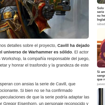
Solo 
serie
su he
Ingla
sábad
s detalles sobre el proyecto,
Cavill ha dejado
el universo de Warhammer es sólido
. El actor
s Workshop, la compañía responsable del juego,
GH Gossip
tar y honrar el trasfondo y la grandeza de este
Si am
sangr
que r
eran con ansias la serie de Cavill, que
jueve
ocionante. Si bien no se ha confirmado
speculaciones de que la serie podría adaptar las
dor Gregor Eisenhorn, un personaje reconocido y