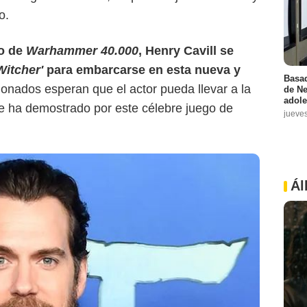
o.
so de
Warhammer 40.000
, Henry Cavill se
Witcher'
para embarcarse en esta nueva y
Basad
cionados esperan que el actor pueda llevar a la
de Ne
adole
que ha demostrado por este célebre juego de
jueve
Ál