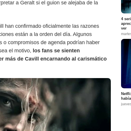
pretar a Geralt si el guion se alejaba de la
4 ser
aprec
vill han confirmado oficialmente las razones
ver
ciones están a la orden del día. Algunos
marte
vas o compromisos de agenda podrían haber
 sea el motivo,
los fans se sienten
r más de Cavill encarnando al carismático
Netfl
había
jueve