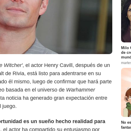
Milo 
de cr
mund
marte
e Witcher'
, el actor Henry Cavill, después de un
t de Rivia, está listo para adentrarse en su
ado él mismo, luego de confirmar que hará parte
eo basada en el universo de
Warhammer
sta noticia ha generado gran expectación entre
Warhammer 40.000
l juego.
ortunidad es un sueño hecho realidad para
No es
fanta
s, el actor ha compartido su entusiasmo por