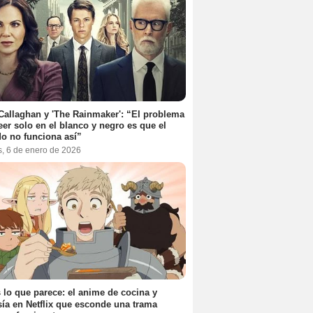
Callaghan y 'The Rainmaker': “El problema
eer solo en el blanco y negro es que el
o no funciona así”
s, 6 de enero de 2026
 lo que parece: el anime de cocina y
sía en Netflix que esconde una trama