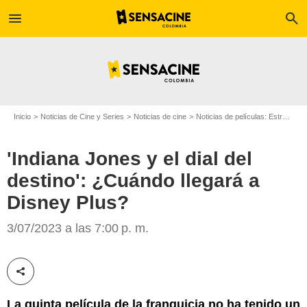
menu
search
Inicio
Noticias de Cine y Series
Noticias de cine
Noticias de películas: Estreno de película
'Indiana Jones y el dial del
destino': ¿Cuándo llegará a
Disney Plus?
LucasFilm
3/07/2023 a las 7:00 p. m.
Compartir esta noticia
La quinta película de la franquicia no ha tenido un