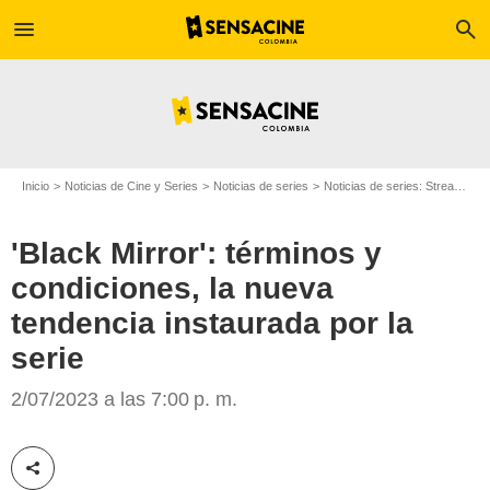
menu
search
Inicio
Noticias de Cine y Series
Noticias de series
Noticias de series: Streaming
'Black Mirror': términos y
condiciones, la nueva
tendencia instaurada por la
serie
Netflix
2/07/2023 a las 7:00 p. m.
Compartir esta noticia