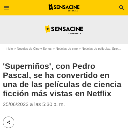
menu
search
Inicio
Noticias de Cine y Series
Noticias de cine
Noticias de películas: Streaming
'Superniños', con Pedro
Pascal, se ha convertido en
una de las películas de ciencia
ficción más vistas en Netflix
SensaCine
25/06/2023 a las 5:30 p. m.
Compartir esta noticia