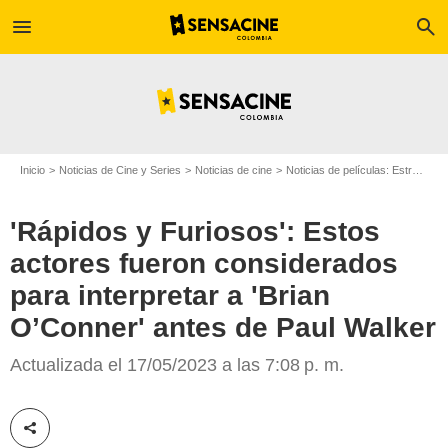
menu
search
Inicio
Noticias de Cine y Series
Noticias de cine
Noticias de películas: Estreno de película
'Rápidos y Furiosos': Estos
actores fueron considerados
para interpretar a 'Brian
O’Conner' antes de Paul Walker
Paul Walker, actor
Actualizada el 17/05/2023 a las 7:08 p. m.
Compartir esta noticia