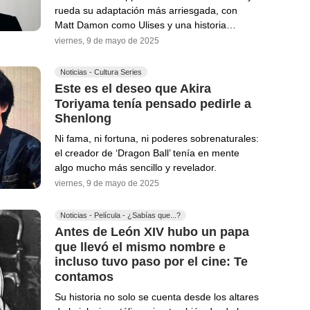
rueda su adaptación más arriesgada, con
Matt Damon como Ulises y una historia…
viernes, 9 de mayo de 2025
Noticias - Cultura Series
Este es el deseo que Akira
Toriyama tenía pensado pedirle a
Shenlong
Ni fama, ni fortuna, ni poderes sobrenaturales:
el creador de ‘Dragon Ball’ tenía en mente
algo mucho más sencillo y revelador.
viernes, 9 de mayo de 2025
Noticias - Película - ¿Sabías que...?
Antes de León XIV hubo un papa
que llevó el mismo nombre e
incluso tuvo paso por el cine: Te
contamos
Su historia no solo se cuenta desde los altares