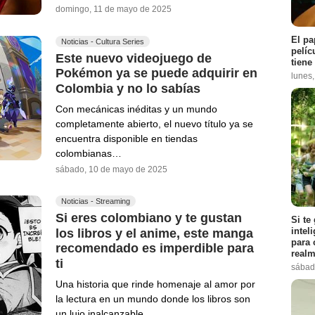
domingo, 11 de mayo de 2025
El pa
Noticias - Cultura Series
pelíc
Este nuevo videojuego de
tiene
Pokémon ya se puede adquirir en
lunes
Colombia y no lo sabías
Con mecánicas inéditas y un mundo
completamente abierto, el nuevo título ya se
encuentra disponible en tiendas
colombianas…
sábado, 10 de mayo de 2025
Noticias - Streaming
Si eres colombiano y te gustan
Si te
intel
los libros y el anime, este manga
para 
recomendado es imperdible para
realm
ti
sábad
Una historia que rinde homenaje al amor por
la lectura en un mundo donde los libros son
un lujo inalcanzable.