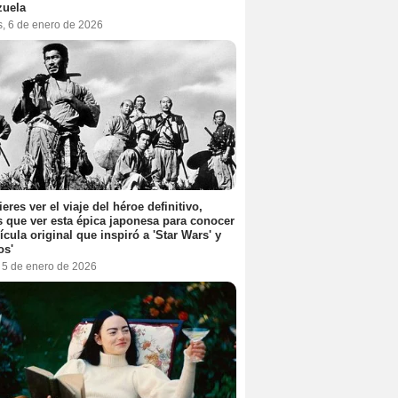
zuela
s, 6 de enero de 2026
ieres ver el viaje del héroe definitivo,
s que ver esta épica japonesa para conocer
lícula original que inspiró a 'Star Wars' y
os'
, 5 de enero de 2026