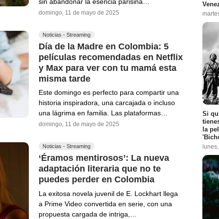
sin abandonar la esencia parisina…
Vene
domingo, 11 de mayo de 2025
marte
Noticias - Streaming
Día de la Madre en Colombia: 5
películas recomendadas en Netflix
y Max para ver con tu mamá esta
misma tarde
Este domingo es perfecto para compartir una
historia inspiradora, una carcajada o incluso
una lágrima en familia. Las plataformas…
Si qu
tiene
domingo, 11 de mayo de 2025
la pe
'Bich
lunes
Noticias - Streaming
‘Éramos mentirosos’: La nueva
adaptación literaria que no te
puedes perder en Colombia
La exitosa novela juvenil de E. Lockhart llega
a Prime Video convertida en serie, con una
propuesta cargada de intriga,…