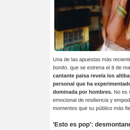
Una de las apuestas más recient
bonito
, que se estrena el 8 de m
cantante paisa revela los altib
personal que ha experimentado
dominada por hombres.
No es s
emocional de resiliencia y empo
momentos que su público más fi
'Esto es pop': desmonta