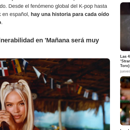
do. Desde el fenómeno global del K-pop hasta
k en español,
hay una historia para cada oído
o
.
ulnerabilidad en 'Mañana será muy
Las 4
‘Stra
Toro)
jueve