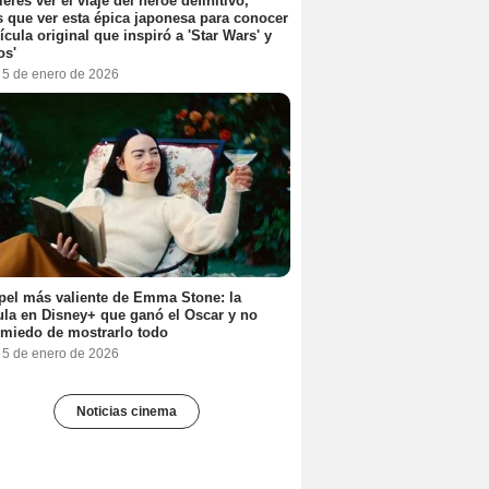
ieres ver el viaje del héroe definitivo,
s que ver esta épica japonesa para conocer
lícula original que inspiró a 'Star Wars' y
os'
, 5 de enero de 2026
pel más valiente de Emma Stone: la
ula en Disney+ que ganó el Oscar y no
 miedo de mostrarlo todo
, 5 de enero de 2026
Noticias cinema