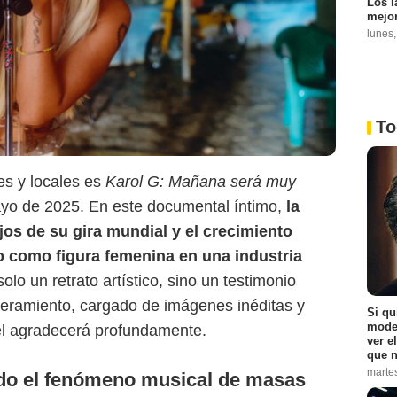
Los l
mejor
lunes
Netflix
To
es y locales es
Karol G: Mañana será muy
ayo de 2025. En este documental íntimo,
la
ajos de su gira mundial y el crecimiento
 como figura femenina en una industria
olo un retrato artístico, sino un testimonio
deramiento, cargado de imágenes inéditas y
Si qu
moder
el agradecerá profundamente.
ver e
que n
marte
ndo el fenómeno musical de masas