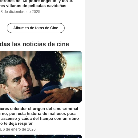
adrones de ‘Mi pobre angelito’ y los 10
es villanos de películas navideñas
, 8 de diciembre de 2025
Álbumes de fotos de Cine
das las noticias de cine
ieres entender el origen del cine criminal
no, pon esta historia de mafiosos para
l ascenso y caída del hampa con un ritmo
o te deja respirar
s, 6 de enero de 2026