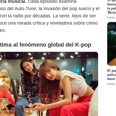
Si qu
ria musical.
Cada episodio examina
tiene
so del Auto-Tune, la invasión del pop sueco y el
la pe
'Bich
n la radio por décadas. La serie, lejos de ser
lunes
ece una mirada crítica y reveladora sobre cómo
es.
ntima al fenómeno global del K-pop
El pa
pelíc
tiene
lunes
Netflix