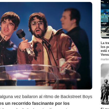
La tr
los p
está 
Vene
marte
Netflix
 alguna vez bailaron al ritmo de Backstreet Boys
es un recorrido fascinante por los