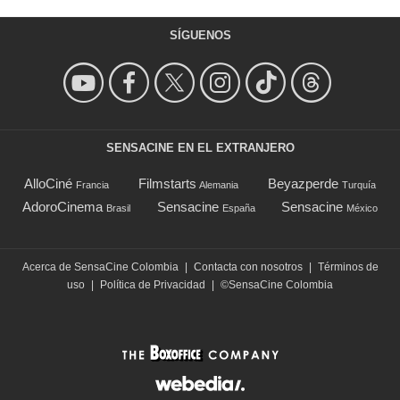
SÍGUENOS
SENSACINE EN EL EXTRANJERO
AlloCiné
Filmstarts
Beyazperde
Francia
Alemania
Turquía
AdoroCinema
Sensacine
Sensacine
Brasil
España
México
Acerca de SensaCine Colombia
|
Contacta con nosotros
|
Términos de
uso
|
Política de Privacidad
|
©SensaCine Colombia