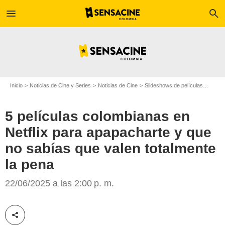
menu
search
Inicio
Noticias de Cine y Series
Noticias de Cine
Slideshows de películas
5 pelí
5 películas colombianas en
Netflix para apapacharte y que
no sabías que valen totalmente
la pena
SensaCine Colombia
22/06/2025 a las 2:00 p. m.
Compartir esta noticia