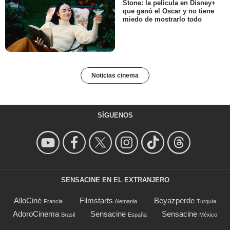
Stone: la película en Disney+
que ganó el Oscar y no tiene
miedo de mostrarlo todo
Noticias cinema
SÍGUENOS
SENSACINE EN EL EXTRANJERO
AlloCiné
Filmstarts
Beyazperde
Francia
Alemania
Turquía
AdoroCinema
Sensacine
Sensacine
Brasil
España
México