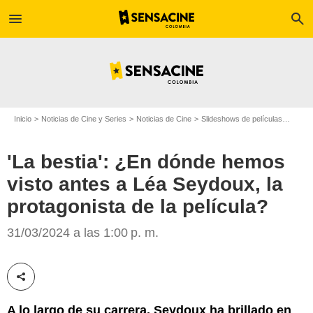
menu
search
Inicio
Noticias de Cine y Series
Noticias de Cine
Slideshows de películas
'La be
'La bestia': ¿En dónde hemos
visto antes a Léa Seydoux, la
protagonista de la película?
Cine Colombia
31/03/2024 a las 1:00 p. m.
Compartir esta noticia
A lo largo de su carrera, Seydoux ha brillado en