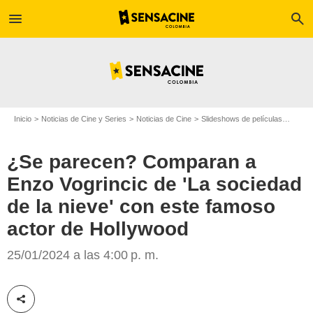
menu
search
Inicio
Noticias de Cine y Series
Noticias de Cine
Slideshows de películas
¿Se p
¿Se parecen? Comparan a
Enzo Vogrincic de 'La sociedad
de la nieve' con este famoso
actor de Hollywood
Netflix
25/01/2024 a las 4:00 p. m.
Compartir esta noticia